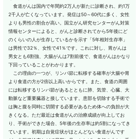
食道がんは国内で年間約2万人が新たに診断され、約1万
2千人が亡くなっています。発症は50～60代に多く、女性
よりも男性の割合が高い。国立がん研究センターがん対策
情報センターによると、がんと診断されてから5年後にど
のくらいの人が生存しているかを示す「5年相対生存率」
は男性で32％、女性で41％です。これに対し、胃がんは
男女とも6割強、大腸がんは7割前後で、食道がんはかなり
下回っていることがわかります。
この理由の一つが、リンパ節に転移する確率が大腸や胃
より食道の方が2倍以上高いからです。また、食道の周囲
には転移するリンパ節があるとともに肺、気管、心臓、大
動脈など重要臓器と接しています。患部を切除する手術で
は胸と腹を同時に切開する必要があるため体への負担が大
きくなる。ただ最近は食道がんの治療成績が向上してお
り、手術ができた場合、5年後の生存率は約5割になってき
ています。初期は自覚症状がほとんどない食道がんです