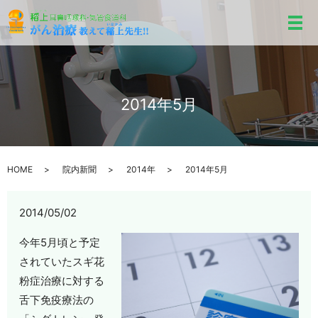
メ
2014年5月
HOME
院内新聞
2014年
2014年5月
2014/05/02
今年5月頃と予定
されていたスギ花
粉症治療に対する
舌下免疫療法の