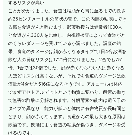
するリスクが高い
ことが分かりました。食道は咽頭から胃に至るまでの長さ
約25センチメートルの筒状の管で、この内腔の粘膜にでき
る癌を食道がんと呼びます。武藤教授らは健常者1000人
と食道がん330人を比較し、内視鏡検査によって食道がど
のくらいダメージを受けているか調べました。調査の結
果、食道のダメージは顔が赤くなるタイプで1日4合お酒を
飲む人の発症リスクは1721倍になりました。2合でも751
倍、1合では30倍でした。顔が赤くならない人は赤くなる
人ほどリスクは高くないが、それでも食道のダメージは飲
酒量が4合だと516倍になるそうです。アルコールは体内
でまずアセトアルデヒドという物質に変わり、酵素の働き
で無害の酢酸に分解されます。分解酵素の能力は遺伝子の
タイプで異なり、能力が低いと体内に有害物質が長時間と
どまり、顔が赤くなります。食道がんの最も大きな原因は
飲酒です。飲酒により食道の粘膜が傷つき、ダメージを受
けるのです。