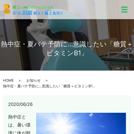
メ
熱中症・夏バテ予防に…意識したい「糖質＋
ビタミンB1」
HOME
お知らせ
熱中症・夏バテ予防に…意識したい「糖質＋ビタミンB1」
2020/06/26
熱中症と
は、暑い環
境に体が順