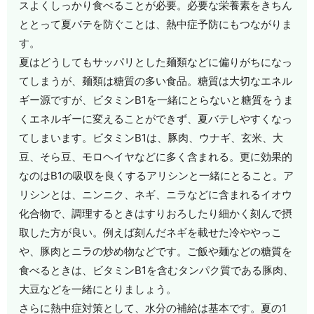
スよくしっかり食べることが必要。必要な栄養素をきちん
ととって夏バテを防ぐことは、熱中症予防にもつながりま
す。
夏はどうしてもサッパリとした麺類などに偏りがちになっ
てしまうが、麺類は糖質の多い食品。糖質は大切なエネル
ギー源ですが、ビタミンB1を一緒にとらないと糖質をうま
くエネルギーに変えることができず、夏バテしやすくなっ
てしまいます。ビタミンB1は、豚肉、ウナギ、玄米、大
豆、そら豆、モロヘイヤなどに多く含まれる。更に効果的
なのはB1の吸収を良くするアリシンと一緒にとること。ア
リシンとは、ニンニク、ネギ、ニラなどに含まれるイオウ
化合物で、調理するときはすりおろしたり細かく刻んで摂
取した方が良い。例えば刻んだネギを載せた冷ややっこ
や、豚肉とニラの炒め物などです。ご飯や麺などの糖質を
食べるときは、ビタミンB1を含むタンパク質である豚肉、
大豆などを一緒にとりましょう。
さらに熱中症対策として、水分の補給は基本です。夏の1