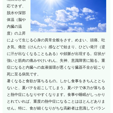
応できず、
脱水や深部
体温（脳や
内臓の温
度）の上昇
によって生じる心身の異常全般をさす。めまい、頭痛、吐
き気、倦怠（けんたい）感などで始まり、ひどい発汗（逆
に汗が出なくなることもある）や頻脈が出現する。症状が
強いと筋肉の痛みやけいれん、失神、意識障害に陥る。重
症になると内臓への血液循環が悪くなり臓器不全が起こり
死に至る病気です。
暑くなると食欲が落ちるもの。しかし食事をきちんととら
ないと、夏バテを起こしてしまう。夏バテで体力が落ちる
と熱中症にもなりやすくなります。食事や睡眠がしっかり
とれていれば、重度の熱中症になることはほとんどありま
せん。特に、食が細くなりがちな高齢者は意識してバラン