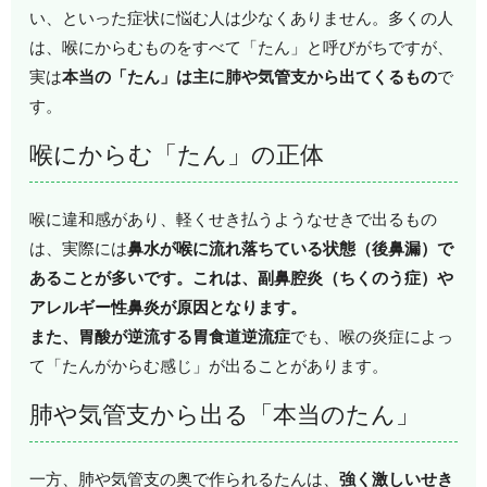
い、といった症状に悩む人は少なくありません。多くの人
は、喉にからむものをすべて「たん」と呼びがちですが、
実は
本当の「たん」は主に肺や気管支から出てくるもの
で
す。
喉にからむ「たん」の正体
喉に違和感があり、軽くせき払うようなせきで出るもの
は、実際には
鼻水が喉に流れ落ちている状態（後鼻漏）で
あることが多いです。これは、副鼻腔炎（ちくのう症）や
アレルギー性鼻炎が原因となります。
また、胃酸が逆流する胃食道逆流症
でも、喉の炎症によっ
て「たんがからむ感じ」が出ることがあります。
肺や気管支から出る「本当のたん」
一方、肺や気管支の奥で作られるたんは、
強く激しいせき