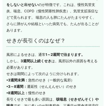
をしないと出せない
のが特徴です。これは、慢性気管支
炎、喘息、COPD（慢性閉塞性肺疾患）、気管支拡張症な
どで見られます。 喘息の人も肺にたんがたまりやすく、
さらに肺がんや結核といった病気でも、たんが出ることが
あります。
せきが長引くのはなぜ？
風邪によるせきは、通常
1～2週間で治まります。
しかし、
3週間以上続くせき
は、風邪以外の原因を考える
必要があります。
せきは期間によって次のように分けられます。
•3週間未満：
急性のせき（一般的な風邪）
•3～8週間：
遷延性（せんえんせい）のせき
•8週間以上：
慢性のせき
長引くせきで最も多い原因は、
咳喘息（せきぜんそく）や
喘息
です。次に多いのが副鼻腔炎、三番目が胃食道逆流症