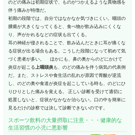
のどの痛みは初期症状で、ものがつかえるような異物感を
伴う痛みが特徴だ。
初期の段階では、自分ではなかなか気づきにくい。咽頭の
腫瘍が大きくなってくると、食べ物が飲み込みにくくな
り、声がかれるなどの症状も出てくる。
耳の神経が侵されることで、飲み込んだときに耳が痛くな
る症状が出る場合もある。こうした段階になって初めて気
づく患者が多い。 ほかにも、鼻の奥からのどにかけて
炎症が起こる
上咽頭炎
も、のどの痛みを伴う病気の代表例
だ。また、ストレスや食生活の乱れが原因で胃酸が逆流
し、のどの奥や食道が炎症を起こしている時も、のどにひ
りひりとした痛みを覚える。 正しい診断を受けて適切に
処置しないと、症状がなかなか治らない。口の中を簡単に
見るだけの診察では決して診断できないのです。
スポーツ飲料の大量摂取に注意・・・健康的な
生活習慣の小児に悪影響