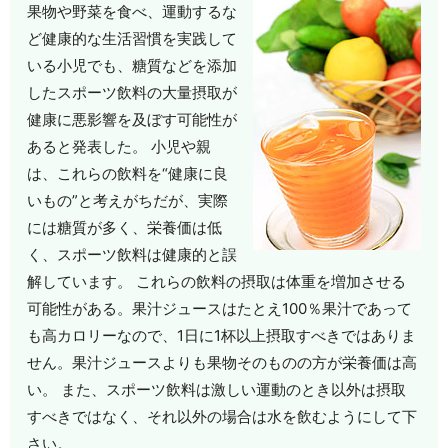
果物や野菜を食べ、運動するな
ど健康的な生活習慣を実践して
いる小児でも、糖質などを添加
したスポーツ飲料の大量摂取が
健康に悪影響を及ぼす可能性が
あると発表した。 小児や親
は、これらの飲料を“健康に良
いもの”と考えがちだが、実際
には糖質が多く、栄養価は低
く、スポーツ飲料は健康的と誤
解しています。 これらの飲料の摂取は体重を増加させる
可能性がある。果汁ジュースはたとえ100％果汁であって
も高カロリーなので、1日に1杯以上摂取すべきではありま
せん。果汁ジュースよりも果物そのものの方が栄養価は高
い。 また、スポーツ飲料は激しい運動のとき以外は摂取
すべきではなく、それ以外の場合は水を飲むようにして下
さい。