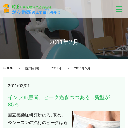
メ
2011年2月
HOME
院内新聞
2011年
2011年2月
2011/02/01
インフル患者、ピーク過ぎつつある…新型が
85％
国立感染症研究所は2月初め、
今シーズンの流行のピークは過