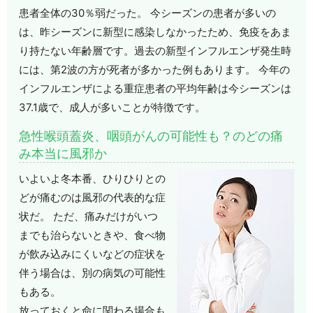
患者全体の30％弱だった。 今シーズンの患者が多いの
は、昨シーズンに新型に感染しなかったため、免疫をあま
り持たない年齢層です。過去の新型インフルエンザ発生時
には、第2波の方が死者が多かった例もあります。 今年の
インフルエンザによる重症患者の平均年齢は今シーズンは
37.1歳で、成人が多いことが特徴です。
急性喉頭蓋炎、咽頭がんの可能性も？のどの痛
み本当に風邪か
いよいよ冬本番、ひりひりとの
どが痛むのは風邪の代表的な症
状だ。 ただ、痛みだけがいつ
までも治らないときや、食べ物
が飲み込みにくいなどの症状を
伴う場合は、別の病気の可能性
もある。
放っておくと命に関わる場合も