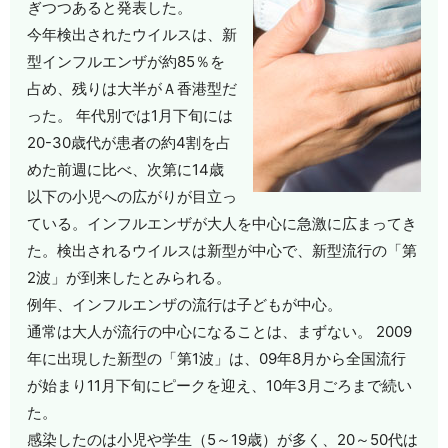
ぎつつあると発表した。
今年検出されたウイルスは、新
型インフルエンザが約85％を
占め、残りは大半がＡ香港型だ
った。 年代別では1月下旬には
20-30歳代が患者の約4割を占
めた前週に比べ、次第に14歳
以下の小児への広がりが目立っ
ている。インフルエンザが大人を中心に急激に広まってき
た。検出されるウイルスは新型が中心で、新型流行の「第
2波」が到来したとみられる。
例年、インフルエンザの流行は子どもが中心。
通常は大人が流行の中心になることは、まずない。 2009
年に出現した新型の「第1波」は、09年8月から全国流行
が始まり11月下旬にピークを迎え、10年3月ごろまで続い
た。
感染したのは小児や学生（5～19歳）が多く、20～50代は