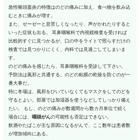
急性喉頭蓋炎の特徴はのどの痛みに加え、食べ物を飲み込
むときに痛みが増す。
また、ゼーゼーと息苦しくなったり、声がかれたりすると
いった症状も出る。 耳鼻咽喉科で内視鏡検査を受ければ
比較的すぐに見つかるが、口の中をライトで照らすだけの
検査では見つかりにくく、内科では見過ごしてしまいま
す。
のどの痛みを感じたら、耳鼻咽喉科を受診して下さい。
予防法は風邪と共通する。のどの粘膜の乾燥を防ぐのが一
番大事だ。
特に冬場は、風邪をひいていなくてもマスクをしてのどを
守るとよい。部屋では加湿器を使うなどしてしっかり備え
たい。 もし、のどの痛みが数週間から数カ月単位で続く
場合には、
咽頭がん
の可能性も否定はできない。
飲酒やたばこが主な原因になるがんで、ここ数年は患者数
が増加傾向にある。