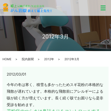
メ
2012年3月
HOME
院内新聞
2012年
2012年3月
2012/03/01
今年の冬は寒く、積雪も多かったためスギ花粉の本格的な
飛散が遅れています。本格的な飛散前にアレルギーによる
咳が続く方が増えています。長く続く咳でお困りなら是非
受診を勧めます。