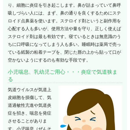
り、細胞に炎症を引き起こします。鼻が詰まっていて鼻呼
吸しづらい人には、まず、鼻の通りを良くするためにステ
ロイド点鼻薬を使います。ステロイド剤というと副作用を
心配する人も多いが、使用方法や量を守り、正しく使えば
ステロイド剤は最も有効です。寝ているときは無意識のう
ちに口呼吸になってしまう人も多い。睡眠時は薬局で売っ
ている紙製の粘着テープを、閉じた唇の上から貼って口が
空かないようにするのも有効な手段です。
小児喘息、乳幼児ご用心・・・炎症で気道狭ま
る
気道ウイルスが気道上
皮細胞を損傷して、気
道過敏性亢進や気道炎
症を招き、喘息を発症
させることがありま
す。小児喘息（ぜんそ