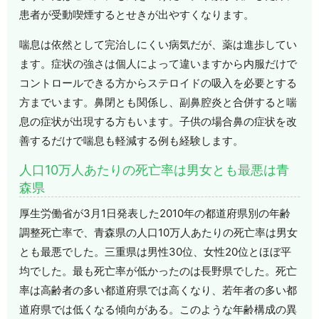
患者が受動喫煙するとせきが出やすくなります。
喘息は依然として完治しにくい病気だが、薬は進歩してい
ます。症状の強さは個人によって違いますから内服だけで
コントロールできる方からステロイドの吸入を必要とする
方までいます。鼻閉とも関係し、副鼻腔炎と合併すると喘
息の症状が出現する方もいます。子供の場合鼻の症状を改
善するだけで喘息も軽減する例も経験します。
人口10万人あたりの死亡率は男女とも最悪は青
森県
厚生労働省が3月1日発表した2010年の都道府県別の年齢
調整死亡率で、青森県の人口10万人あたりの死亡率は男女
とも最悪でした。三重県は男性30位、女性20位とほぼ平
均でした。最も死亡率が低かったのは長野県でした。死亡
率は高齢者の多い都道府県では高くなり、若年者の多い都
道府県では低くなる傾向がある。このような年齢構成の異