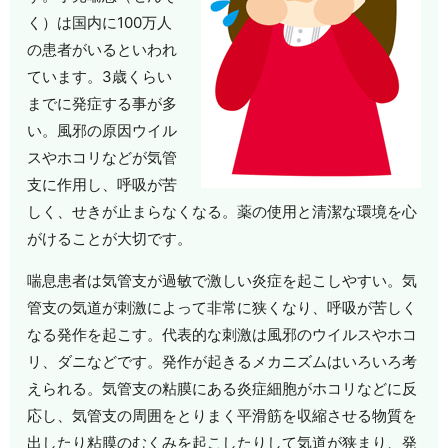
く）は国内に100万人
の患者がいるといわれ
ています。3歳くらい
までに発症する事が多
い。風邪の原因ウイル
スやホコリなどが気管
支に作用し、呼吸が苦
しく、せきが止まらなくなる。薬の使用と清潔な環境を心
がけることが大切です。
喘息患者は気管支が過敏で激しい炎症を起こしやすい。気
管支の気道が刺激によって非常に狭くなり、呼吸が苦しく
なる発作を起こす。代表的な刺激は風邪のウイルスやホコ
リ、ダニなどです。発作が起きるメカニズムはいろいろ考
えられる。気管支の粘膜にある炎症細胞がホコリなどに反
応し、気管支の周囲をとりまく平滑筋を収縮させる物質を
出したり粘膜のむくみを起こしたりして気道が狭まり、発