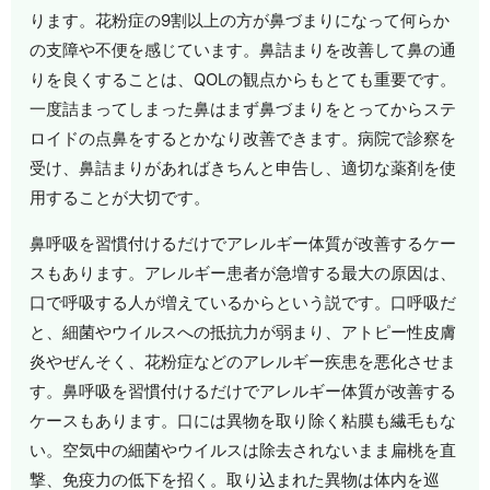
ります。花粉症の9割以上の方が鼻づまりになって何らか
の支障や不便を感じています。鼻詰まりを改善して鼻の通
りを良くすることは、QOLの観点からもとても重要です。
一度詰まってしまった鼻はまず鼻づまりをとってからステ
ロイドの点鼻をするとかなり改善できます。病院で診察を
受け、鼻詰まりがあればきちんと申告し、適切な薬剤を使
用することが大切です。
鼻呼吸を習慣付けるだけでアレルギー体質が改善するケー
スもあります。アレルギー患者が急増する最大の原因は、
口で呼吸する人が増えているからという説です。口呼吸だ
と、細菌やウイルスへの抵抗力が弱まり、アトピー性皮膚
炎やぜんそく、花粉症などのアレルギー疾患を悪化させま
す。鼻呼吸を習慣付けるだけでアレルギー体質が改善する
ケースもあります。口には異物を取り除く粘膜も繊毛もな
い。空気中の細菌やウイルスは除去されないまま扁桃を直
撃、免疫力の低下を招く。取り込まれた異物は体内を巡