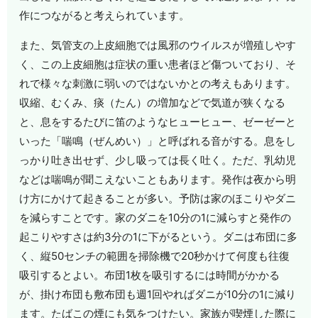
作につながると考えられています。
また、気管支の上皮細胞では風邪のウイルスが増殖しやす
く、この上皮細胞は症状の重い患者ほど傷ついており、そ
れで様々な刺激に弱いのではないかとの考えもあります。
収縮、むくみ、痰（たん）の増加などで気道が狭くなる
と、息をするたびに笛のようなヒューヒュー、ゼーゼーと
いった「喘鳴（ぜんめい）」と呼ばれる音がする。息をし
っかり吐き出せず、少し吸っては長く吐く。ただ、乳幼児
などは喘鳴が聞こえないこともあります。発作は夜から明
け方にかけて起きることが多い。予防は家のほこりやダニ
を減らすことです。家のダニを10分の1に減らすと発作の
起こりやすさは約3分の1に下がるという。ダニは布団に多
く、縦50センチの範囲を掃除機で20秒かけて何度も往復
吸引するとよい。布団1枚を吸引するには時間がかかる
が、掛け布団も敷布団も週1回やればダニが10分の1に減り
ます。たばこの煙にも気をつけたい。家族が喫煙した際に