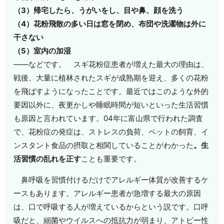
（3）帰宅したら、うがいをし、目や鼻、顔を洗う
（4）花粉飛散の多い日は窓を閉め、布団や洗濯物は外に
干さない
（5）室内の加湿
――などです。 スギ花粉症患者が増えた最大の理由は、
戦後、大量に植林されたスギが成熟期を迎え、多くの花粉
を飛ばすようになったことです。最近ではこのような外的
要因以外に、夜更かしや睡眠時間が短いといった生活習慣
も原因と言われています。04年に富山県で行われた調査
で、花粉症の発症は、ストレスの負荷、ペットの飼育、イ
ンスタント食品の摂取と相関していることがわかった
。生
活習慣の乱れを正す
ことも重要です。
鼻呼吸を習慣付けるだけでアレルギー体質が改善するケ
ースもあります。アレルギー患者が急増する最大の原因
は、口で呼吸する人が増えているからという説です。口呼
吸だと、細菌やウイルスへの抵抗力が弱まり、アトピー性