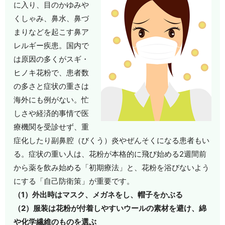
に入り、目のかゆみや
くしゃみ、鼻水、鼻づ
まりなどを起こす鼻ア
レルギー疾患。国内で
は原因の多くがスギ・
ヒノキ花粉で、患者数
の多さと症状の重さは
海外にも例がない。忙
しさや経済的事情で医
療機関を受診せず、重
症化したり副鼻腔（びくう）炎やぜんそくになる患者もい
る。症状の重い人は、花粉が本格的に飛び始める2週間前
から薬を飲み始める「初期療法」と、花粉を浴びないよう
にする「自己防衛策」が重要です。
（1）外出時はマスク、メガネをし、帽子をかぶる
（2）服装は花粉が付着しやすいウールの素材を避け、綿
や化学繊維のものを選ぶ