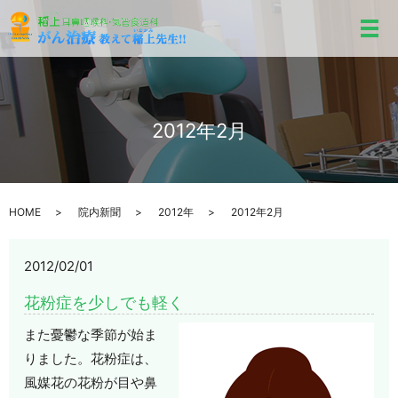
メ
2012年2月
HOME
院内新聞
2012年
2012年2月
2012/02/01
花粉症を少しでも軽く
また憂鬱な季節が始ま
りました。花粉症は、
風媒花の花粉が目や鼻