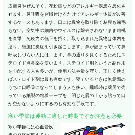
皮膚炎やぜんそく、花粉症などのアレルギー疾患を悪化さ
せます。鼻呼吸を習慣付けるだけでアレルギー体質が改善
するケースもあります。口には異物を取り除く粘膜も繊毛
もない。空気中の細菌やウイルスは除去されないまま扁桃
を直撃、免疫力の低下を招く。取り込まれた異物は体内を
巡り、細胞に炎症を引き起こします。鼻が詰まっていて鼻
呼吸しづらい人には、まず、鼻の通りを良くするためにス
テロイド点鼻薬を使います。ステロイド剤というと副作用
を心配する人も多いが、使用方法や量を守り、正しく使え
ばステロイド剤は最も有効です。寝ているときは無意識の
うちに口呼吸になってしまう人も多い。睡眠時は薬局で売
っている紙製の粘着テープを、閉じた唇の上から貼って口
が空かないようにするのも有効な手段です。
寒い季節は運動に適した時期ですが注意も必要
寒い季節には心血管疾
患の発症が増えるな