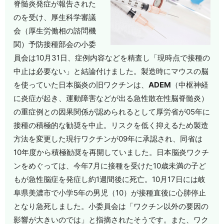
脊髄炎発症が報告された
のを受け、厚生科学審議
会（厚生労働相の諮問機
関）予防接種部会の小委
員会は10月31日、症例内容などを精査し「現時点で接種の
中止は必要ない」と結論付けました。製造時にマウスの脳
を使っていた日本脳炎の旧ワクチンは、
ADEM
（中枢神経
に炎症が起き、運動障害などが出る急性散在性脳脊髄炎）
の重症例との因果関係が認められるとして厚労省が05年に
接種の積極的な勧奨を中止。リスクを低く抑えるため製造
方法を変更した現行ワクチンが09年に承認され、同省は
10年度から積極勧奨を再開していました。日本脳炎ワクチ
ンをめぐっては、今年7月に接種を受けた10歳未満の子ど
もが急性脳症を発症し約1週間後に死亡。10月17日には岐
阜県美濃市で小学5年の男児（10）が接種直後に心肺停止
となり急死しました。小委員会は「ワクチン以外の要因の
影響が大きいのでは」と指摘されたそうです。また、ワク