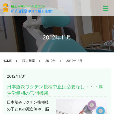
メ
2012年11月
HOME
院内新聞
2012年
2012年11月
2012/11/01
日本脳炎ワクチン接種中止は必要なし・・・厚
生労働相の諮問機関
日本脳炎ワクチン接種後
の子どもの死亡例や、脳