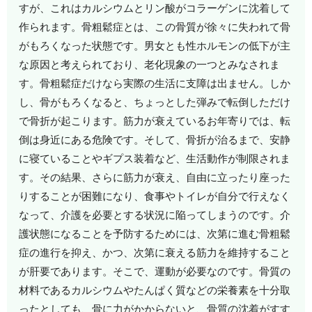
すが、これはカルシウムとリン酸がコラーゲンに沈着して
作られます。骨粗鬆症とは、この骨質が徐々に失われて骨
がもろくなった状態です。男女とも性ホルモンの低下が主
な原因と考えられており、老化現象の一つとみなされま
す。骨粗鬆症だけなら実際の生活に支障は出ません。しか
し、骨がもろくなると、ちょっとした弾みで転倒しただけ
で骨折が起こります。筋力が衰えているお年寄りでは、転
倒は身近にある危険です。そして、骨折が治るまで、安静
に寝ていることやギプス装着など、生活動作が制限されま
す。その結果、さらに筋力が衰え、自由に立ったり座った
りすることが困難になり、食事やトイレが自分で行えなく
なって、介護を必要とする状況に陥ってしまうのです。介
護状態になることを予防するためには、次第に進む骨粗鬆
症の進行を抑え、かつ、次第に衰える筋力を維持すること
が肝要であります。そこで、運動が必要なのです。骨質の
材料であるカルシウムやたんぱく質などの栄養素を十分取
ったとしても、骨に力がかからないと、骨質の沈着がすす