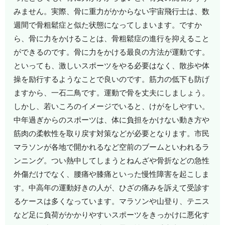
みません。実際、骨に重力がかからない宇宙飛行士は、数
週間で骨粗鬆症と似た状態になってしまいます。ですか
ら、骨に力をかけることは、骨粗鬆症の進行を抑えること
ができるのです。骨に力をかける最良の方法が運動です。
といっても、激しいスポーツをやる必要はなく、散歩や体
操を励行するようなことで良いのです。筋力の低下も防げ
ますから、一石二鳥です。運動で骨を丈夫にしましょう。
しかし、若いころのイメージでいると、けがをしやすい。
中年過ぎからのスポーツは、体に負担をかけない動き方や
筋肉の柔軟性を取り戻す対策などが必要となります。市民
マラソンが各地で開かれるなど空前のブームといわれるラ
ンニング。つい熱中してしまうとねんざや骨折などの急性
外傷だけでなく、腰痛や膝痛といった慢性障害を起こしま
す。中高年の運動好きの人が、ひざの痛みを訴えて受診す
るケースは多くなっています。マラソンや山登り、テニス
など足に負荷がかかりやすいスポーツをきっかけに悪化す