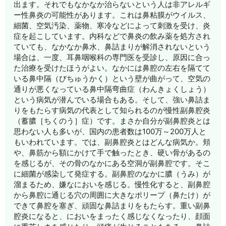
出ます。それでもなかなか治らないという人は非アレルギ
ー性鼻炎の可能性があります。これは鼻粘膜がウイルス、
細菌、空気汚染、薬物、寒冷などによって刺激を受け、炎
症を起こしています。内科などで鼻炎の飲み薬を処方され
ていても、なかなか鼻水、鼻詰まりが解消されないという
場合は、一度、耳鼻咽喉科の専門医を受診し、原因に合っ
た治療を受けたほうがよい。なかには鼻腔の左右を隔てて
いる鼻中隔（びちゅうかく）という壁が曲がって、空気の
通りが悪くなっている鼻中隔弯曲症（わんきょくしょう）
という病気が潜んでいる場合もある。そして、強い鼻詰ま
りをもたらす病気の代表として知られるのが慢性副鼻腔炎
（蓄膿［ちくのう］症）です。まさか自分が副鼻腔炎とは
思わない人も多いが、国内の患者数は100万～200万人と
もいわれています。では、副鼻腔炎とはどんな病気か。頬
や、鼻筋から額にかけて手で触ったとき、硬い骨があるの
を感じるが、その骨のなかにある空洞が副鼻腔です。そこ
に細菌が感染して発症する。副鼻腔のなかに膿（うみ）が
溜まるため、嫌なにおいを感じる。慢性化すると、副鼻腔
から鼻腔に通じる穴の周囲に大きなポリープ（鼻たけ）が
できて鼻腔を塞ぎ、頑固な鼻詰まりをもたらす。重い副鼻
腔炎になると、においをまったく感じなくなったり、顔面