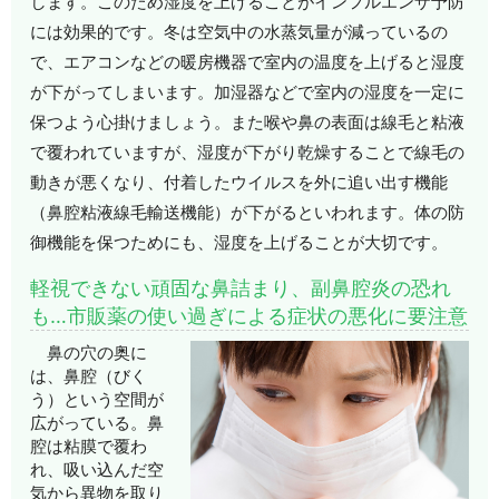
します。このため湿度を上げることがインフルエンザ予防
には効果的です。冬は空気中の水蒸気量が減っているの
で、エアコンなどの暖房機器で室内の温度を上げると湿度
が下がってしまいます。加湿器などで室内の湿度を一定に
保つよう心掛けましょう。また喉や鼻の表面は線毛と粘液
で覆われていますが、湿度が下がり乾燥することで線毛の
動きが悪くなり、付着したウイルスを外に追い出す機能
（鼻腔粘液線毛輸送機能）が下がるといわれます。体の防
御機能を保つためにも、湿度を上げることが大切です。
軽視できない頑固な鼻詰まり、副鼻腔炎の恐れ
も…市販薬の使い過ぎによる症状の悪化に要注意
鼻の穴の奥に
は、鼻腔（びく
う）という空間が
広がっている。鼻
腔は粘膜で覆わ
れ、吸い込んだ空
気から異物を取り