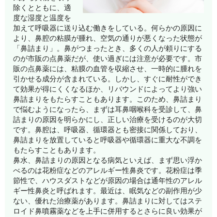
除くとともに、適
度な湿度と温度を
加えて呼吸器に送り込む働きをしている。何らかの原因に
より、鼻腔の粘膜が腫れ、空気の通りが悪くなった状態が
「鼻詰まり」。鼻がつまったとき、多くの人が頼りにする
のが市販の点鼻薬だが、使い過ぎには注意が必要です。市
販の点鼻薬には、粘膜の血管を収縮させ、一時的に腫れを
引かせる成分が含まれている。しかし、すぐに耐性ができ
て効果が得にくくなるほか、リバウンドによってより強い
鼻詰まりをもたらすこともあります。このため、鼻詰まり
で悩むようになったら、まずは耳鼻咽喉科を受診して、鼻
詰まりの原因を明らかにし、正しい治療を受けるのが大切
です。鼻腔は、呼吸器、循環器とも密接に関係しており、
鼻詰まりを放置していると呼吸器や循環器に重大な不調を
もたらすこともあります。
鼻水、鼻詰まりの原因となる病気といえば、まず思い浮か
べるのは花粉症などのアレルギー性鼻炎です。花粉症は季
節性で、ハウスダストなどが原因の場合は通年性のアレル
ギー性鼻炎と呼ばれます。最近は、眠気などの副作用が少
ない、優れた治療薬があります。鼻詰まりに対してはステ
ロイド鼻噴霧薬などを上手に併用するとさらに良い効果が