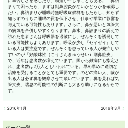
に重苦しさを感じたり、頭痛が生じることもある。 鼻詰
まりで困ったら、まずは副鼻腔炎がないかどうかを確認し
たい。鼻詰まりが睡眠時無呼吸症候群をもたらし、知らず
知らずのうちに睡眠の質を低下させ、仕事や学業に影響を
与えている可能性もあります。さらに、鼻が悪いと気管支
の病気を合併しやすくなります。鼻水、鼻詰まりの訴えで
訪れた患者さんは呼吸器を過敏にし、ぜんそくを誘発して
いる可能性もよくあります。呼吸が少し『ゼイゼイ』して
いる人は要注意です。ぜんそくを患っている人が発症しや
すいのが「好酸球性（こうさんきゅうせい）副鼻腔炎」
で、近年は患者数が増えています。国から難病にも指定さ
れ、患者数は2万人ともいわれている。早め早めに適切な
治療を受けることがとても重要です。のどの痛い人、咳が
出る人は必ず鼻を観察させて頂いています。鼻を見れば気
管支炎、喘息の可能性の判断にも大きな助けになるからで
す。
2016年1月
2016年3月