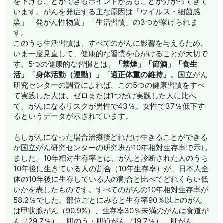
を下げることができるポイントがあることが分かってきて
います。がんを発症する主な原因は「ウイルス・細菌感
染」「発がん性物質」「生活習慣」の3つが挙げられま
す。
このうち生活習慣は、すべてのがんに影響を与えるため、
いま一度見直して、健康的な習慣を心がけることが大切で
す。5つの健康的な習慣とは、
「禁煙」「節酒」「食生
活」「身体活動（運動）」「適正体重の維持」
。国立がん
研究センターの調査によれば、この5つの健康習慣をすべ
て実践した人は、ゼロまたは1つだけ実践した人に比べ
て、がんになるリスクが男性で43％、女性で37％低下す
るというデータが示されています。
もしがんになった場合治療後どれだけ生きることができる
か国立がん研究センターの研究班が10年相対生存率で示し
ました。10年相対生存率とは、がんと診断された人のうち
10年後に生きている人の割合（10年生存率）が、日本人全
体の10年後に生存している人の割合と比べてどれくらい低
いかを表したものです。すべてのがんの10年相対生存率が
58.2％でした。部位ごとにみると生存率90％以上のがん
は甲状腺がん（90.9%）、生存率30％未満のがんは食道が
ん（29.7％）、胆のう・胆道がん（19.7％）、肝がん