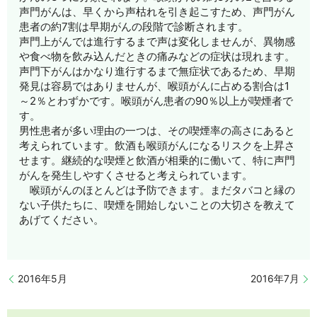
声門がんは、早くから声枯れを引き起こすため、声門がん
患者の約7割は早期がんの段階で診断されます。
声門上がんでは進行するまで声は変化しませんが、異物感
や食べ物を飲み込んだときの痛みなどの症状は現れます。
声門下がんはかなり進行するまで無症状であるため、早期
発見は容易ではありませんが、喉頭がんに占める割合は1
～2％とわずかです。喉頭がん患者の90％以上が喫煙者で
す。
男性患者が多い理由の一つは、その喫煙率の高さにあると
考えられています。飲酒も喉頭がんになるリスクを上昇さ
せます。継続的な喫煙と飲酒が相乗的に働いて、特に声門
がんを発生しやすくさせると考えられています。
喉頭がんのほとんどは予防できます。まだタバコと縁の
ない子供たちに、喫煙を開始しないことの大切さを教えて
あげてください。
2016年5月
2016年7月