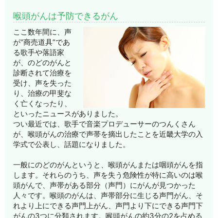
喉頭がんは予防できるがん
ここ数年間に、声
が“商売道具”であ
る歌手や落語家
が、のどのがんと
診断されて治療を
受け、声を失った
り、治療の甲斐な
く亡くなったり、
といったニュースがありました。
つい最近では、歌手で音楽プロデューサーのつんくさん
が、喉頭がんの治療で声帯を摘出したことを近畿大学の入
学式で公表し、話題になりました。
一般にのどのがんというと、喉頭がんまたは咽頭がんを指
します。それらのうち、声を失う危険性が特に高いのは喉
頭がんで、声帯がある部分（声門）にがんが見つかった
人々です。喉頭のがんは、声帯部分に生じる声門がん、そ
れより上にできる声門上がん、声門より下にできる声門下
がんの3つに分類されます。喉頭がんの約3分の2を占める