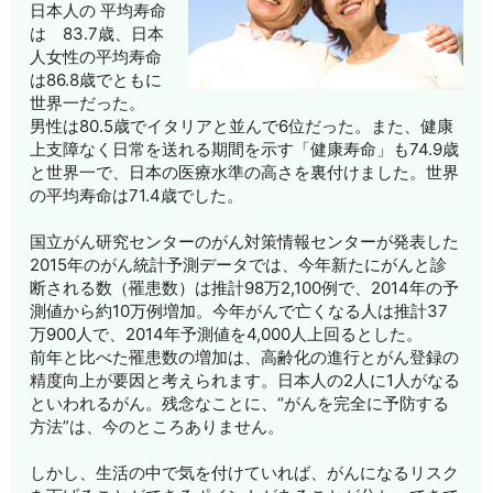
日本人の 平均寿命
は 83.7歳、日本
人女性の平均寿命
は86.8歳でともに
世界一だった。
男性は80.5歳でイタリアと並んで6位だった。また、健康
上支障なく日常を送れる期間を示す「健康寿命」も74.9歳
と世界一で、日本の医療水準の高さを裏付けました。世界
の平均寿命は71.4歳でした。
国立がん研究センターのがん対策情報センターが発表した
2015年のがん統計予測データでは、今年新たにがんと診
断される数（罹患数）は推計98万2,100例で、2014年の予
測値から約10万例増加。今年がんで亡くなる人は推計37
万900人で、2014年予測値を4,000人上回るとした。
前年と比べた罹患数の増加は、高齢化の進行とがん登録の
精度向上が要因と考えられます。日本人の2人に1人がなる
といわれるがん。残念なことに、“がんを完全に予防する
方法”は、今のところありません。
しかし、生活の中で気を付けていれば、がんになるリスク