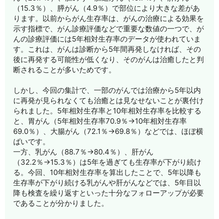
（15.3％）、膵がん（4.9％）で部位により大きな差があ
ります。以前からがん生存率は、がんの治療による効果を
示す指標で、がん診療評価などで重要な数値の一つで、が
んの診療評価には5年相対生存率のデータが使われていま
す。これは、がんは診断から5年間再発しなければ、その
後に再発する可能性が低くなり、そのがんは治癒したと判
断されることが多いためです。
しかし、今回の集計で、一部のがんでは治療から5年以内
に再発が見られなくても治癒とは見なせないことが裏付け
られました。5年相対生存率と10年相対生存率を比較する
と、胃がん（5年相対生存率70.9％→10年相対生存率
69.0％）、大腸がん（72.1％→69.8％）などでは、ほぼ横
ばいです。
一方、乳がん（88.7％→80.4％）、肝がん
（32.2％→15.3％）は5年を過ぎても生存率が下がり続け
る。今回、10年相対生存率を算出したことで、5年以降も
生存率が下がり続ける乳がんや肝がんなどでは、5年目以
降も検査を繰り返すといった十分なフォローアップが必要
であることが分かりました。