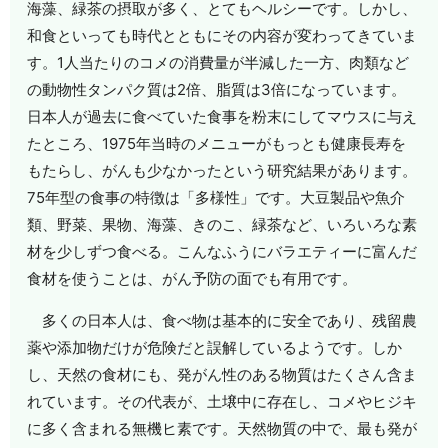
海藻、緑茶の摂取が多く、とてもヘルシーです。しかし、
和食といっても時代とともにその内容が変わってきていま
す。1人当たりのコメの消費量が半減した一方、肉類など
の動物性タンパク質は2倍、脂質は3倍になっています。
日本人が過去に食べていた食事を粉末にしてマウスに与え
たところ、1975年当時のメニューがもっとも健康長寿を
もたらし、がんも少なかったという研究結果があります。
75年型の食事の特徴は「多様性」です。大豆製品や魚介
類、野菜、果物、海藻、きのこ、緑茶など、いろいろな素
材を少しずつ食べる。こんなふうにバラエティーに富んだ
食材を使うことは、がん予防の面でも有用です。
多くの日本人は、食べ物は基本的に安全であり、残留農
薬や添加物だけが危険だと誤解しているようです。しか
し、天然の食材にも、発がん性のある物質はたくさん含ま
れています。その代表が、土壌中に存在し、コメやヒジキ
に多く含まれる無機ヒ素です。天然物質の中で、最も発が