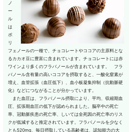
ノ
ー
ル
は
ポ
リ
フェノールの一種で、チョコレートやココアの主原料とな
るカカオ豆に豊富に含まれています。チョコレートには赤
ワインより多くのフラバノールが含まれています。 フラ
バノール含有量の高いココアを摂取すると、一酸化窒素が
増え、血管拡張（血圧低下）、血小板凝集抑制（抗動脈硬
化）などにつながることが分かっています。
また血圧は、フラバノール摂取により、平均、収縮期血
圧、拡張期血圧の低下が認められました。脳卒中の死亡
率、冠動脈疾患の死亡率、しいては全死因の死亡率のリス
クが低減すると推定されています。フラバノールを少なく
とも520mg、毎日摂取している高齢者は、認知能力の大