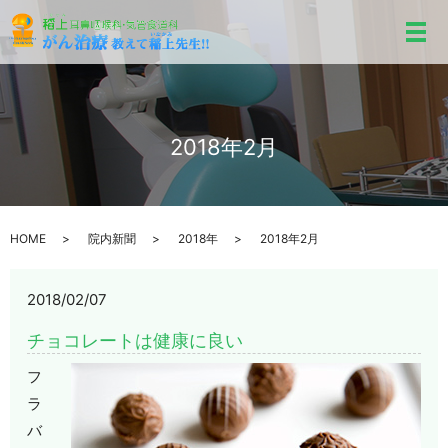
メ
2018年2月
HOME
院内新聞
2018年
2018年2月
2018/02/07
チョコレートは健康に良い
フ
ラ
バ