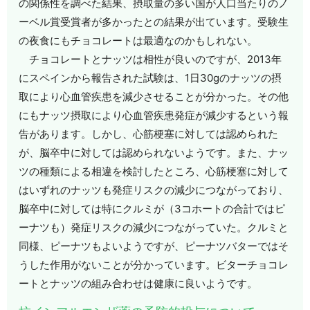
の関係性を調べた結果、摂取量の多い国が人口当たりのノ
ーベル賞受賞者が多かったとの結果が出ています。受験生
の夜食にもチョコレートは最適なのかもしれない。
チョコレートとナッツは相性が良いのですが、2013年
にスペインから報告された試験は、1日30gのナッツの摂
取により心血管疾患を減少させることが分かった。その他
にもナッツ摂取により心血管疾患発症が減少するという報
告があります。しかし、心筋梗塞に対しては認められた
が、脳卒中に対しては認められないようです。また、ナッ
ツの種類による相違を検討したところ、心筋梗塞に対して
はいずれのナッツも発症リスクの減少につながっており、
脳卒中に対しては特にクルミが（3コホートの合計ではピ
ーナツも）発症リスクの減少につながっていた。クルミと
同様、ピーナツもよいようですが、ピーナツバターではそ
うした作用がないことが分かっています。ビターチョコレ
ートとナッツの組み合わせは健康に良いようです。