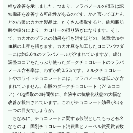
幅な改善を示しました。つまり、フラバノールの摂取は認
知機能を改善する可能性があるのです。かと言ってほとん
どの市販のカカオ製品は、たくさん摂取すると、飽和脂肪
酸や糖分により、カロリーの摂り過ぎになります。そし
て、カカオのプラスの効果を打ち消すほどの、体重増加や
血糖の上昇を招きます。カカオ豆を加工したココアパウダ
ーには約3.6％のフラバノールが含まれていますが、成分
調整ココアをたっぷり使ったダークチョコレートのフラバ
ノール含有率は、わずか約0.5％です。ミルクチョコレー
トやホワイトチョコレートには、フラバノールは低いか含
まれていません。市販のダークチョコレート（74％ココ
ア）40g摂取の2時間後に、血液中の抗酸化状態の大幅な
改善が報告されています。これがチョコレート効果が出る
一つの目安でしょうか。
ちなみに、チョコレートに関する仮説としてもっと有名
なものは、国別チョコレート消費量とノーベル賞受賞者数