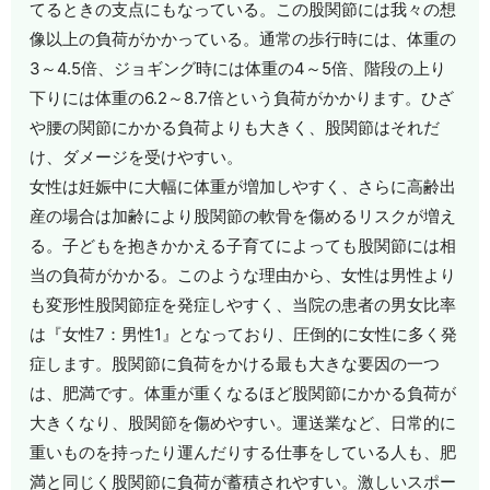
てるときの支点にもなっている。この股関節には我々の想
像以上の負荷がかかっている。通常の歩行時には、体重の
3～4.5倍、ジョギング時には体重の4～5倍、階段の上り
下りには体重の6.2～8.7倍という負荷がかかります。ひざ
や腰の関節にかかる負荷よりも大きく、股関節はそれだ
け、ダメージを受けやすい。
女性は妊娠中に大幅に体重が増加しやすく、さらに高齢出
産の場合は加齢により股関節の軟骨を傷めるリスクが増え
る。子どもを抱きかかえる子育てによっても股関節には相
当の負荷がかかる。このような理由から、女性は男性より
も変形性股関節症を発症しやすく、当院の患者の男女比率
は『女性7：男性1』となっており、圧倒的に女性に多く発
症します。股関節に負荷をかける最も大きな要因の一つ
は、肥満です。体重が重くなるほど股関節にかかる負荷が
大きくなり、股関節を傷めやすい。運送業など、日常的に
重いものを持ったり運んだりする仕事をしている人も、肥
満と同じく股関節に負荷が蓄積されやすい。激しいスポー