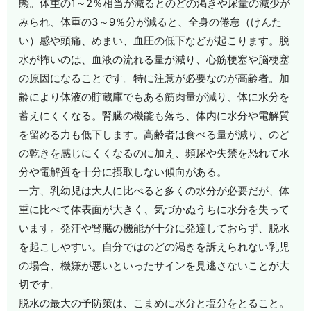
態。体重の1～2％相当が減るとのどの渇きや尿量の減少が
みられ、体重の3～9％分が減ると、全身の倦怠（けんた
い）感や頭痛、めまい、血圧の低下などが起こります。脱
水が怖いのは、血液の流れる量が減り、心筋梗塞や脳梗塞
の原因になることです。特に注意が必要なのが高齢者。加
齢により体液の貯蔵庫でもある筋肉量が減り、体に水分を
蓄えにくくなる。腎臓の機能も落ち、体内に水分や電解質
を留める力も低下します。高齢者は食べる量が減り、のど
の乾きを感じにくくなるのに加え、頻尿や失禁を恐れて水
分や電解質を十分に摂取しない傾向がある。
一方、乳幼児は大人に比べると多くの水分が必要だが、体
重に比べて体表面が大きく、気づかぬうちに水分を失って
います。発汗や腎臓の機能が十分に発達しておらず、脱水
を起こしやすい。自分ではのどの渇きを訴えられない乳児
の場合、機嫌が悪いといったサインを見逃さないことが大
切です。
脱水の最大の予防策は、こまめに水分と塩分をとること。