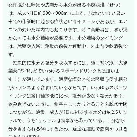
発汗以外に呼気や皮膚から水分が出る不感蒸泄（せつ）
は、成人で1日約500～900ml に上る。脱水というと暑い
中での作業時に起きる症状というイメージがあるが、エア
コンの効いた屋内でも起こります。特に高齢者は、喉が渇
かなくても水分補給が必要です。水分補給のタイミング
は、就寝や入浴、運動の前後と運動中、外出前や飲酒後で
す。
効果的に水分と塩分を吸収するには、経口補水液（大塚
製薬OS-1などでいわゆるスポーツドリンクとは違いま
す！）が適しています。適度な塩分とその吸収を促す糖分
がバランスよく含まれているからです。いわゆるスポーツ
ドリンクは経口補水液に比べ、塩分が少なく糖分が多く、
飲み過ぎないように。食事をしっかりとることも脱水予防
につながる。通常、成人が1日に摂取する水分は約2.5リッ
トルで、うち1リットルは食事から取っている。十分な水
分を蓄えられる体にするため、適度な運動で筋肉をつける
ことも大切です。