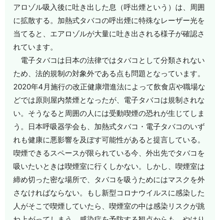
アロゾル吸入後に吐き出した息（呼出煙という）は、周囲
に拡散する。加熱式タバコの呼出煙に特殊なレーザー光を
当てると、エアロゾルが大量に吐き出される様子が確認さ
れています。
電子タバコは日本の法律ではタバコとして分類されない
ため、法的規制の対象外である点も問題となっています。
2020年4月施行の改正健康増進法によって飲食店や職場な
どでは原則屋内禁煙となったが、電子タバコは規制されな
い。そうなると周囲の人には受動喫煙の恐れが生じてしま
う。日本呼吸器学会も、加熱式タバコ・電子タバコのいず
れも健康に悪影響を及ぼす可能性があると提言している。
喫煙できるスペースが限られている今、外出先でタバコを
吸いたいときは喫煙室に行くしかない。しかし、喫煙室は
締め切った密な場所で、タバコを吸うためにはマスクを外
さなければならない。もし新型コロナウイルスに感染した
人がそこで喫煙していたら、喫煙室の中は感染リスクが跳
ね上がってしまう。感染症を予防する観点からも、やはり