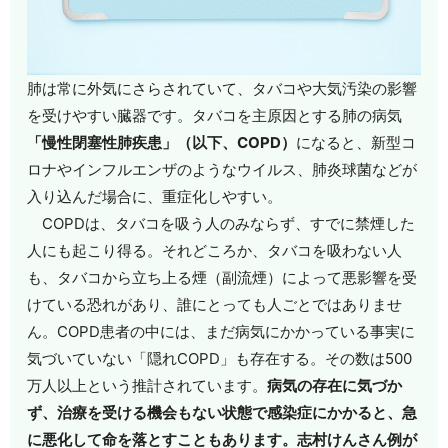
肺は常に外気にさらされていて、タバコや大気汚染の影響
を受けやすい臓器です。タバコを主原因とする肺の病気
「慢性閉塞性肺疾患」（以下、COPD）
になると、新型コ
ロナやインフルエンザのようなウイルス、肺炎球菌などが
入り込んだ場合に、重症化しやすい。
COPDは、タバコを吸う人のみならず、すでに禁煙した
人にも起こり得る。それどころか、タバコを吸わない人
も、タバコから立ち上る煙（副流煙）によって悪影響を受
けている恐れがあり、誰にとっても人ごとではありませ
ん。COPD患者の中には、まだ病気にかかっている事実に
気づいていない「隠れCOPD」も存在する。その数は500
万人以上という推計されています。
病気の存在に気づか
ず、治療を受ける機会もない状態で感染症にかかると、急
に悪化して命を落とすこともあります。志村けんさん例が