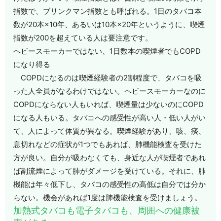
指数で、ブリンクマン指数とも呼ばれる。1日のタバコ本
数が20本×10年、あるいは10本×20年というように、喫煙
指数が200を超えている人は要注意です。
ヘビースモーカーではない、1日数本の喫煙者でもCOPD
になり得る
COPDになるのは喫煙経験者の2割程度で、タバコを吸
った人全員がなるわけではない。ヘビースモーカーなのに
COPDにならない人もいれば、喫煙量は少ないのにCOPD
になる人もいる。タバコへの感受性が高い人・低い人がい
て、人によって体質が異なる。喫煙経験があり、咳、痰、
息切れなどの症状が1つでもあれば、肺機能検査を受けた
方が良い。自分が吸わなくても、身近な人が喫煙者であれ
ば副流煙によって肺がダメージを受けている。それに、肺
機能は年々低下し、タバコの感受性の高低は自分では分か
らない。機会があれば1度は肺機能検査を受けましょう。
加熱式タバコも電子タバコも、周囲への健康被