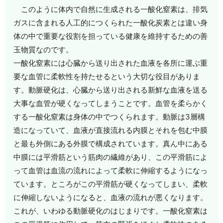
このように体内で自然に生成される一酸化窒素は、排気
ガスに含まれる人工的につくられた一酸化炭素とは違い身
体の中で重要な役割を担っている健康を維持するための善
玉物質なのです。
一酸化窒素には心臓から送り出された血液を各所に運ぶ重
要な血管に柔軟性を持たせるという大切な役目がありま
す。動脈硬化は、心臓から送り出される新鮮な血液を送る
大事な血管が硬くなってしまうことです。血管を柔らかく
する一酸化窒素は身体の中でつくられます。動脈は3層構
造になっていて、血液が直接流れる内膜とそれを包む中膜
と最も外側にある外膜で構成されています。真ん中にある
中膜には平滑筋という筋肉の繊維があり、この平滑筋によ
って血管は血流の流れによって柔軟に伸縮するようになっ
ています。ところがこの平滑筋が硬くなってしまい、柔軟
に伸縮しないようになると、血液の流れが悪くなります。
これが、いわゆる動脈硬化のはじまりです。一酸化窒素は