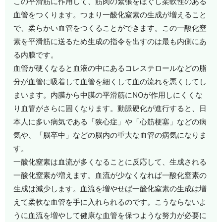
この平滑筋に作用して、筋肉の緊張をほぐし柔軟性のある
血管をつくります。つまり一酸化窒素の生成が増えること
で、柔らかい血管をつくることができます。この一酸化窒
素を平滑筋に送るため生成の指令を出すのは最も内側にあ
る内膜です。
血管が硬くなると血液の中にあるコレステロールなどの脂
分が血管に吸着して血管を細くして血の流れを悪くしてし
まいます。内膜から中膜の平滑筋にNOが作用しにくくな
り血管がさらに固くなります。動脈硬化が進行すると、日
本人に多い病気である「狭心症」や「心筋梗塞」などの病
気や、「脳卒中」などの脳内の重大な血管の病気になりま
す。
一酸化窒素は血流が多くなることに反応して、生成される
一酸化窒素が増えます。血流が少なくなれば一酸化窒素の
生成は減少します。血流を増やせば一酸化窒素の生成は増
えて柔軟な血管を手に入れられるのです。こうならないよ
うに血流を増やして健康な血管を保つような努力が必要に