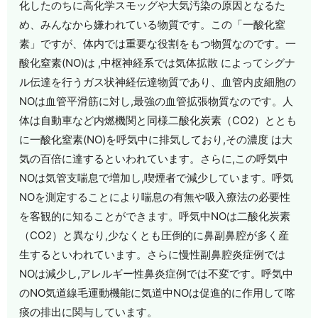
化したのちに高化学スモッグや大気汚染の原因となるた
め、みんなから嫌われている物質です。この「一酸化窒
素」ですが、体内では重要な役割をもつ物質なのです。一
酸化窒素(NO)は ,中枢神経系では気体拡散 によってシグナ
ル伝達を行うガス状神経伝達物質であり、血管内皮細胞の
NOは血管平滑筋に対し,最強の血管拡張物質なのです。人
体は自動車など内燃機関と同様二酸化炭素（CO2）ととも
に一酸化窒素(NO)を呼気中に排気しており,その濃度 は大
気の百倍に達するといわれています。さらに,この呼気中
NOは気管支喘息で増加し,喫煙者で減少しています。呼気
NOを測定することにより喘息の有無や吸入療法の必要性
を客観的に知ることができます。呼気中NOは二酸化炭素
（CO2）と異なり,少なくとも圧倒的に鼻副鼻腔が多く産
生するといわれています。さらに慢性副鼻腔炎症例では
NOは減少し,アレルギー性鼻炎症例では不変です。呼気中
のNO気道線毛運動機能に気道中NOは促進的に作用して喀
痰の排出に関与しています。