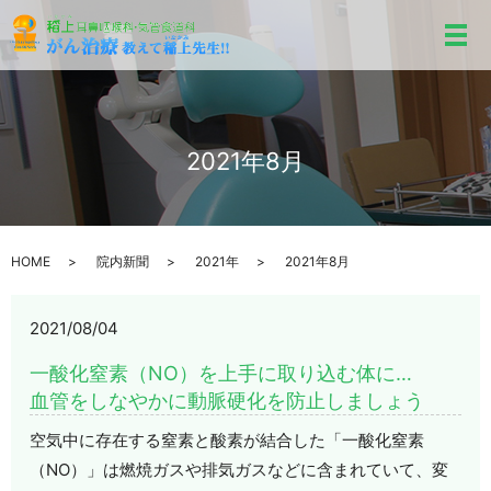
メ
2021年8月
HOME
院内新聞
2021年
2021年8月
2021/08/04
一酸化窒素（NO）を上手に取り込む体に…
血管をしなやかに動脈硬化を防止しましょう
空気中に存在する窒素と酸素が結合した「一酸化窒素
（NO）」は燃焼ガスや排気ガスなどに含まれていて、変