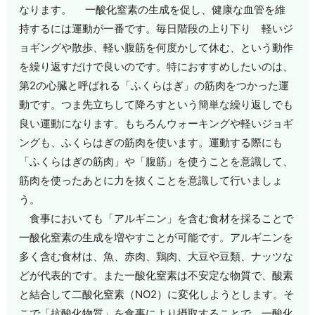
なります。 一酸化窒素の生成を促し、健康な血管を維
持するには運動が一番です。毎日階段の上り下り 軽いジ
ョギングや散歩、軽い腹筋を何度かして休む、という動作
を繰り返すだけで良いのです。特におすすめしたいのは、
第2の心臓と呼ばれる「ふくらはぎ」の筋肉をつかった運
動です。つま先立ちして降ろすという簡単な繰り返しでも
良い運動になります。もちろんウォーキングや軽いジョギ
ングも、ふくらはぎの筋肉を使います。運動する際にも
「ふくらはぎの筋肉」や「腹筋」を使うことを意識して、
筋肉を使ったあとに力を抜くことを意識して行いましょ
う。
食事においても「アルギニン」を含む食材を採ることで
一酸化窒素の生成を増やすことが可能です。アルギニンを
多く含む食材は、魚、赤肉、鶏肉、大豆や豆類、ナッツな
どが代表的です。また一酸化窒素は不安定な物質で、酸素
と結合して二酸化窒素（NO2）に変化しようとします。そ
こで「抗酸化物質」を食事により摂取することで、一酸化