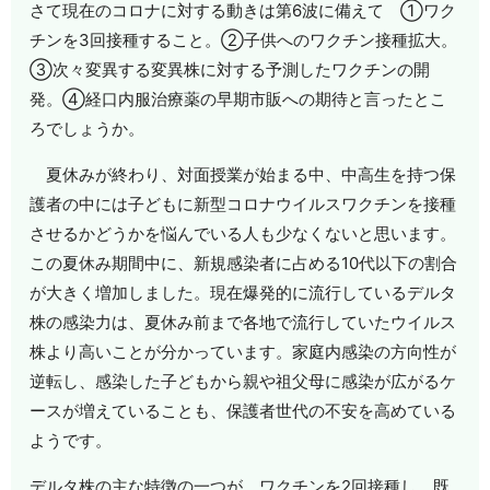
さて現在のコロナに対する動きは第6波に備えて ①ワク
チンを3回接種すること。②子供へのワクチン接種拡大。
③次々変異する変異株に対する予測したワクチンの開
発。④経口内服治療薬の早期市販への期待と言ったとこ
ろでしょうか。
夏休みが終わり、対面授業が始まる中、中高生を持つ保
護者の中には子どもに新型コロナウイルスワクチンを接種
させるかどうかを悩んでいる人も少なくないと思います。
この夏休み期間中に、新規感染者に占める10代以下の割合
が大きく増加しました。現在爆発的に流行しているデルタ
株の感染力は、夏休み前まで各地で流行していたウイルス
株より高いことが分かっています。家庭内感染の方向性が
逆転し、感染した子どもから親や祖父母に感染が広がるケ
ースが増えていることも、保護者世代の不安を高めている
ようです。
デルタ株の主な特徴の一つが、ワクチンを2回接種し、既