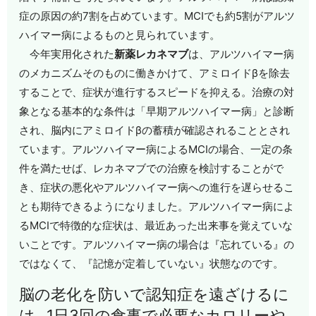
症の原因の約7割を占めています。MCIでも約5割がアルツ
ハイマー病によるものと見られています。
今年実用化された
新薬レカネマブ
は、アルツハイマー病
のメカニズムそのものに働きかけて、アミロイドβを除去
することで、症状が進行するスピードを抑える。治療の対
象となる基本的な条件は「早期アルツハイマー病」と診断
され、脳内にアミロイドβの蓄積が確認されることとされ
ています。アルツハイマー病によるMCIの場合、一定の条
件を満たせば、レカネマブでの治療を検討することがで
き、症状の悪化やアルツハイマー病への進行を遅らせるこ
とも期待できるようになりました。アルツハイマー病によ
るMCIで特徴的な症状は、最近あった出来事を覚えていな
いことです。アルツハイマー病の場合は『忘れている』の
ではなくて、『記憶が定着していない』状態なのです。
脳の老化を防いで認知症を遠ざけるに
は…1日3回の食事で必要なカロリーや