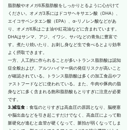
脂肪酸やオメガ6系脂肪酸をしっかりとるように心がけて
ください。オメガ3系にはドコサヘキサエン酸（DHA）、
エイコサペンタエン酸（EPA）、α-リノレン酸などがあ
り、オメガ6系はごま油や紅花油などに含まれています。
DHAはサンマ、アジ、イワシ、サバなどの青魚に豊富で
す。煮たり焼いたり、お刺し身など生で食べるとより効率
よく摂取できます。
一方、人工的に作られることが多いトランス脂肪酸は認知
症全般および、アルツハイマー病の発症リスクが高いこと
が確認されている。トランス脂肪酸は多くの加工食品やフ
ァストフードなどに使われている。また、牛肉や豚肉の脂
身などに多く含まれる飽和脂肪酸もとりすぎに注意が必要
です。
3.減塩食
：食塩のとりすぎは高血圧の原因となり、脳梗塞
や脳出血などを引き起こすだけでなく、高血圧によって動
脈硬化が進むと血管が硬くなって、脈拍が弱くなってしま