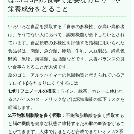
栄養成分をとること
いろいろな食品を摂取する「食事の多様性」が高い高齢者
は、そうでない人に比べて、認知機能が低下しないとされ
ています。食品摂取の多様性を評価する指標に用いられた
食品群は、肉類、魚介類、卵類、牛乳、大豆製品、緑黄色
野菜、果物、海藻類、油脂類などです。栄養バランスの良
い食事をとることが大切です。
脳のゴミ、アルツハイマーの原因物質と考えられているア
ミロイドβをたまりにくくするには
1.ポリフェノールの摂取
：ワイン、緑茶、カレーに使われ
るスパイスのターメリックなどは認知機能の低下リスクを
軽減します。
2.不飽和脂肪酸を多く摂取
：不飽和脂肪酸を多く摂取する
と脳の機能を健康な状態に維持するため脳の血管を守るこ
とができます。人体ではほとんど合成できないオメガ3系