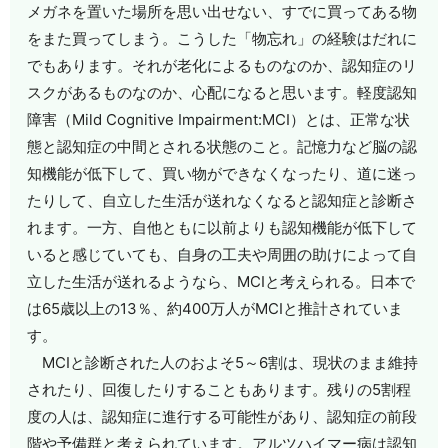
メガネを置いた場所を思い出せない、すでに買ってある物
をまた買ってしまう。こうした「物忘れ」の経験はだれに
でもあります。それが老化によるものなのか、認知症のリ
スクがあるものなのか、心配になると思います。軽度認知
障害（Mild Cognitive Impairment:MCI）とは、正常な状
態と認知症の中間とされる状態のこと。記憶力など脳の認
知機能が低下して、買い物ができなくなったり、道に迷っ
たりして、自立した生活が送れなくなると認知症と診断さ
れます。一方、自他ともに以前よりも認知機能が低下して
いると感じていても、自身の工夫や周囲の助けによって自
立した生活が送れるようなら、MCIと考えられる。日本で
は65歳以上の13％、約400万人がMCIと推計されていま
す。
MCIと診断された人のおよそ5～6割は、現状のまま維持
されたり、回復したりすることもあります。残りの5割程
度の人は、認知症に進行する可能性があり、認知症の前段
階や予備群と考えられています。アルツハイマー病は認知