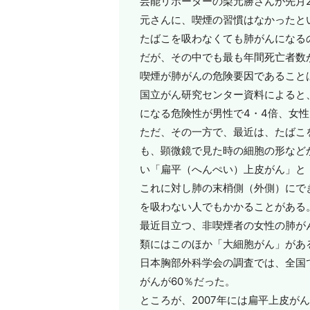
芸能リポーターの梨元勝さんが先月
元さんに、喫煙の習慣はなかったと
たばこを吸わなくても肺がんになる
だが、その中でも最も年間死亡者数
喫煙が肺がんの危険要因であること
国立がん研究センター資料によると
になる危険性が男性で4・4倍、女性
ただ、その一方で、最近は、たばこ
も、顕微鏡で見た時の細胞の形など
い「扁平（へんぺい）上皮がん」と
これに対し肺の末梢側（外側）にで
を吸わない人でもかかることがある
最近目立つ、非喫煙者の女性の肺が
類にはこのほか「大細胞がん」があ
日本胸部外科学会の調査では、全国で
がんが60％だった。
ところが、2007年には扁平上皮が