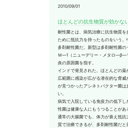
2010/09/01
ほとんどの抗生物質が効かな
耐性菌とは、病気治療に抗生物質を
ために抵抗力を持ったものをいう。
多剤耐性菌だ。新型は多剤耐性菌の
Ｍ―1（ニューデリー・メタロ―β―
炎の原因菌を指す。
インドで発見された。ほとんどの薬
広範囲に感染が広がる潜在的な脅威
が見つかったアシネトバクター菌は
い。
病気で入院している免疫力の低下し
性菌は健康な人にもうつることがあ
通常の大腸菌でも、体力が衰え抵抗
質で治療できるが、多剤耐性菌だと