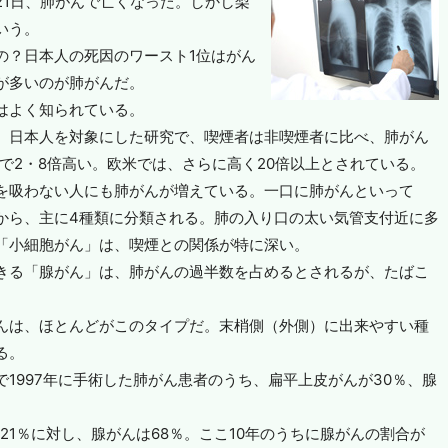
21日、肺がんで亡くなった。しかし梨
いう。
の？日本人の死因のワースト1位はがん
が多いのが肺がんだ。
はよく知られている。
、日本人を対象にした研究で、喫煙者は非喫煙者に比べ、肺がん
で2・8倍高い。欧米では、さらに高く20倍以上とされている。
を吸わない人にも肺がんが増えている。一口に肺がんといって
から、主に4種類に分類される。肺の入り口の太い気管支付近に多
「小細胞がん」は、喫煙との関係が特に深い。
きる「腺がん」は、肺がんの過半数を占めるとされるが、たばこ
。
んは、ほとんどがこのタイプだ。末梢側（外側）に出来やすい種
る。
1997年に手術した肺がん患者のうち、扁平上皮がんが30％、腺
ん21％に対し、腺がんは68％。ここ10年のうちに腺がんの割合が