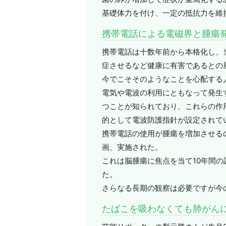
基礎体力を付け、一定の抵抗力を維
携帯電話による電磁界と腫瘍
携帯電話は十数年前から本格化し、
症させるなど健康に有害であるとの
今でこそそのようなことを心配する
電気や電波の利用にともなって発生
つことが知られており、これらの作
的として電波防護指針が設定されて
携帯電話の使用が腫瘍を増加させる
画、実施された。
これは脳腫瘍に焦点を当て10年間
た。
さらなる長期の観察は必要ですが今
たばこを吸わなくても肺がん