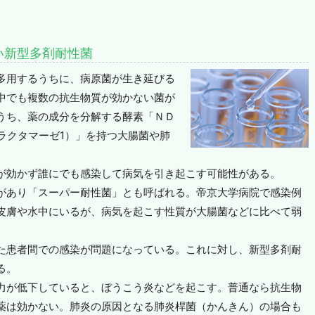
い新型多剤耐性菌
多用するうちに、病原菌が生き延びる
中でも複数の抗生物質が効かない菌が
うち、薬の成分を分解する酵素「ＮＤ
ラクタマーゼ1）」を持つ大腸菌や肺
が効かず誰にでも感染して病気を引き起こす可能性がある。
があり「スーパー耐性菌」とも呼ばれる。帝京大学病院で感染例
皮膚や水中にいるが、病気を起こす性質が大腸菌などに比べて弱
た患者間での感染が問題になっている。これに対し、新型多剤耐
る。
力が低下していると、ぼうこう炎などを起こす。普通なら抗生物
薬は効かない。肺炎の原因となる肺炎桿菌（かんきん）の場合も