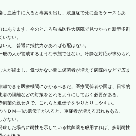
染し血液中に入ると毒素を出し、敗血症で死に至るケースもあ
分にあります。今のところ独協医科大病院で見つかった新型多剤
ていない。
はいえ、普通に抵抗力があれば心配はない。
一般の人が警戒するような事態ではない。冷静な対応が求められ
む人が続出し、気づかない間に保菌者が増えて病院内などで広ま
信頼できる医療機関にかかるべきだ。医療関係者や国は、日常的
患者の隔離などの対策をとれるようにしておく必要がある。
赤痢菌の親せきで、これらと遺伝子をやりとりしやすい。
のＮＤＭ―1の遺伝子が入ると、重症者が増える恐れもある。
しかない。
発症した場合に耐性を示している抗菌薬を服用すれば、多剤耐性
恐れがある。