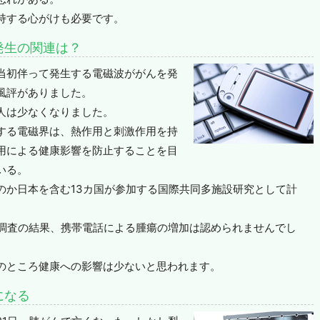
持する心がけも必要です。
発生の関連は？
当初伴って発生する電磁波ががんを発
風評がありました。
人は少なくなりました。
する電磁界は、熱作用と刺激作用を持
用による健康影響を防止することを目
いる。
のか日本を含む13カ国が参加する国際共同多施設研究として計
の調査の結果、携帯電話による腫瘍の増加は認められませんでし
のところ健康への影響は少ないと思われます。
になる