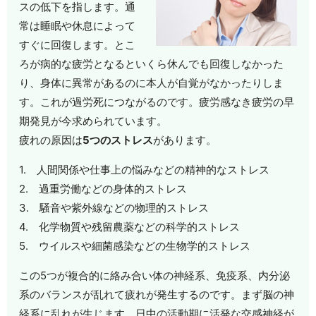
スの低下を指します。通
常は睡眠や休息によって
すぐに回復します。とこ
ろが病的な疲労となるといくら休んでも回復しなかった
り、身体に異常があるのに本人が自覚がなかったりしま
す。これが過労死につながるのです。疲労感なき疲労の早
期発見が今求められています。
疲れの原因は
5つのストレス
があります。
1. 人間関係や仕事上の悩みなどの精神的なストレス
2. 過重労働などの身体的ストレス
3. 騒音や紫外線などの物理的ストレス
4. 化学物質や残留農薬などの科学的ストレス
5. ウイルスや細菌感染などの生物学的ストレス
この5つが複合的に絡み合い体の神経系、免疫系、内分泌
系のバランスが乱れて疲れが発生するのです。まず脳の神
経系に乱れが生じます。日中の活動期に活発な交感神経が