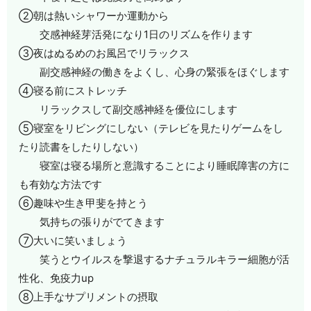
②朝は熱いシャワーか運動から
交感神経芽活発になり1日のリズムを作ります
③夜はぬるめのお風呂でリラックス
副交感神経の働きをよくし、心身の緊張をほぐします
④寝る前にストレッチ
リラックスして副交感神経を優位にします
⑤寝室をリビングにしない（テレビを見たりゲームをし
たり読書をしたりしない）
寝室は寝る場所と意識することにより睡眠障害の方に
も有効な方法です
⑥趣味や生き甲斐を持とう
気持ちの張りがでてきます
⑦大いに笑いましょう
笑うとウイルスを撃退するナチュラルキラー細胞が活
性化、免疫力up
⑧上手なサプリメントの摂取