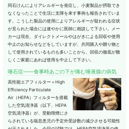
同石けんによりアレルギーを発症し、小麦製品が摂取でき
なくなったことで生活に支障を来す事例も報告されていま
す。こうした製品の使用によりアレルギーが疑われる症状
が見られた場合には速やかに医師に相談して下さい。メー
カーは現在、ダイレクトメールやはがきによる回収や使用
中止のお知らせなどをしていますが、共同購入や贈り物と
して使用されているものも多いことから、回収の徹底が難
しくご家庭にあれば使用を中止して下さい。
唾石症――食事時あごの下が痛む唾液腺の病気
高性能エアフィルター＝High
Efficiency Particulate
Air（HEPA）フィルターを搭載
した空気清浄器（以下、HEPA
空気清浄器）が、受動喫煙にさ
らされている喘息患児の予定外受診数の減少させる可能性
が示されました。今回の試験では、HEPA空気清浄器の使