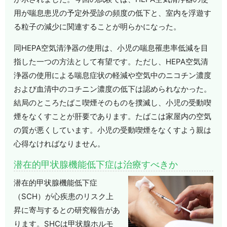
用が喘息患児の予定外受診の頻度の低下と、室内を浮遊す
る粒子の減少に関連することが明らかになった。
同HEPA空気清浄器の使用は、小児の喘息罹患率低減を目
指した一つの方法として有望です。ただし、HEPA空気清
浄器の使用による喘息症状の軽減や空気中のニコチン濃度
および血清中のコチニン濃度の低下は認められなかった。
結局のところたばこ喫煙そのものを撲滅し、小児の受動喫
煙をなくすことが肝要であります。たばこは家屋内の空気
の質が悪くしています。小児の受動喫煙をなくすよう親は
心得なければなりません。
潜在的甲状腺機能低下症は治療すべきか
潜在的甲状腺機能低下症
（SCH）が心疾患のリスク上
昇に寄与するとの研究報告があ
ります。SHCは甲状腺ホルモ