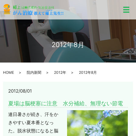
メ
2012年8月
HOME
院内新聞
2012年
2012年8月
2012/08/01
夏場は脳梗塞に注意 水分補給、無理ない節電
連日暑さが続き、汗をか
きやすい夏本番となっ
た。脱水状態になると脳