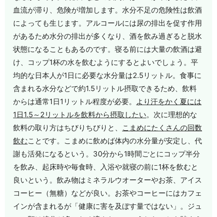
血流が滞り、危険が増加します。水分不足の危険性は飲酒
によっても生じます。アルコールには尿の排出を促す作用
があるため水分の排出が多くなり、酒を飲み過ぎると脱水
状態になることもあるのです。寝る前には大量の飲酒は避
け、コップ1杯の水を飲むようにするとよいでしょう。平
均的な日本人が1日に必要な水分量は2.5リットル。食事に
含まれる水分などで約1.5リットル摂取できるため、飲料
からは通常1日1リットル程度が必要。
より汗をかく夏には
1日1.5～2リットルを飲料から摂取したい
。次に理想的な
飲料の取り方はちびりちびりと、
こまめにたくさんの回数
飲む
ことです。こまめに飲めば体内の水分量が安定し、代
謝も活発になるという。30分から1時間ごとにコップ半分
を飲み、起床時や毎食時、入浴や就寝の前に1杯を飲むと
良いという。飲み物はミネラルウオーターやお茶、アイス
コーヒー（無糖）などが良い。お茶やコーヒーにはカフェ
インが含まれるが「健康に害を及ぼす量ではない」。ジュ