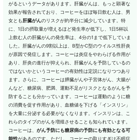
がるというデータがあります。肝臓がんは、もっと顕著な
効果が報告されており、コーヒーをほぼ毎日飲む人は、男
女とも
肝臓がん
のリスクが約半分に減少しています。特
に、1日の摂取量が増えるほど発生率が低下し、1日5杯以
上飲む人の肝臓がんの発生率は、4分の1まで低下していま
した。肝臓がんの9割以上は、B型かC型のウイルス性肝炎
が原因で発症します。コーヒーは炎症をやわらげる作用が
あり、肝炎の進行が抑えられ、肝臓がんを予防しているの
ではないかというコーヒーの有効性は定説になりつつあり
ます。さらに、コーヒーは膵臓がんや子宮体がん、大腸が
んなど、糖尿病、肥満、運動不足がリスクとなるがんを予
防することも分かっています。コーヒーは運動のように糖
の消費を促す作用があり、血糖値を下げる「インスリン」
を大量に分泌する必要がなくなります。インスリンは、こ
れらのタイプのがんを増殖させることも知られています。
コーヒーは、
がん予防にも糖尿病の予防にも有効となる可
能性
があるのです。ただし、コーヒーの取りすぎは不眠症