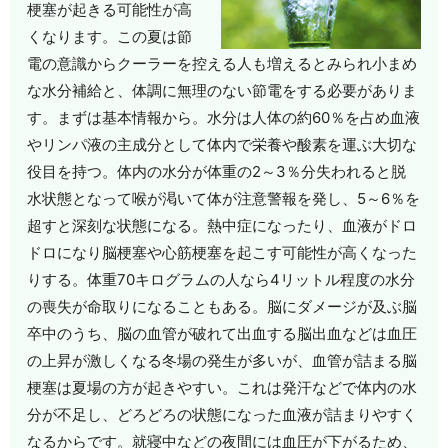
梗塞が起きる可能性が高
くなります。この夏は節
電の意識からクーラーを控える人も増えるとみられ小まめ
な水分補給と、体調に無理のない節電をする必要がありま
す。まずは基本情報から。水分は人体の約60％を占め血液
やリンパ液の主成分として体内で栄養や酸素を運ぶ大切な
役目を持つ。体内の水分が体重の2～3％分失われると脱
水状態となって喉が渇いて体が注意警報を発し、5～6％を
超すと深刻な状態になる。熱中症になったり、血液がドロ
ドロになり脳梗塞や心筋梗塞を起こす可能性が高くなった
りする。体重70キログラムの人なら4リットル程度の水分
の喪失が命取りになることもある。脳にダメージが及ぶ脳
卒中のうち、脳の血管が破れて出血する脳出血などは血圧
の上昇が激しくなる冬場の発生が多いが、血管が詰まる脳
梗塞は夏場の方が起きやすい。これは発汗などで体内の水
分が不足し、どろどろの状態になった血液が詰まりやすく
なるからです。就寝中などの夜間には血圧が下がるため、