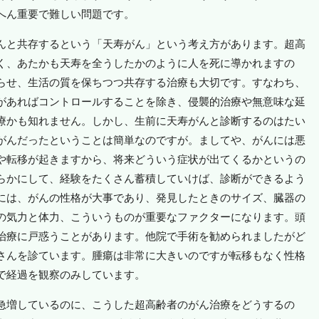
へん重要で難しい問題です。
んと共存するという「天寿がん」という考え方があります。超高
く、あたかも天寿を全うしたかのように人を死に導かれますの
らせ、生活の質を保ちつつ共存する治療も大切です。すなわち、
があればコントロールすることを除き、侵襲的治療や無意味な延
療かも知れません。しかし、生前に天寿がんと診断するのはたい
がんだったということは簡単なのですが。ましてや、がんには悪
や転移が起きますから、将来どういう症状が出てくるかというの
らかにして、経験をたくさん蓄積していけば、診断ができるよう
には、がんの性格が大事であり、発見したときのサイズ、臓器の
の気力と体力、こういうものが重要なファクターになります。頭
治療に戸惑うことがあります。他院で手術を勧められましたがど
さんを診ています。腫瘍は非常に大きいのですが転移もなく性格
で経過を観察のみしています。
急増しているのに、こうした超高齢者のがん治療をどうするの