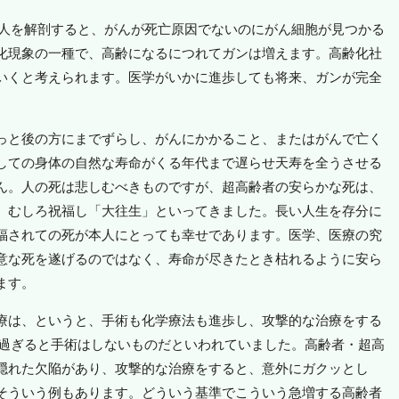
の人を解剖すると、がんが死亡原因でないのにがん細胞が見つかる
化現象の一種で、高齢になるにつれてガンは増えます。高齢化社
いくと考えられます。医学がいかに進歩しても将来、ガンが完全
っと後の方にまでずらし、がんにかかること、またはがんで亡く
しての身体の自然な寿命がくる年代まで遅らせ天寿を全うさせる
ん。人の死は悲しむべきものですが、超高齢者の安らかな死は、
、むしろ祝福し「大往生」といってきました。長い人生を存分に
福されての死が本人にとっても幸せであります。医学、医療の究
意な死を遂げるのではなく、寿命が尽きたとき枯れるように安ら
ます。
療は、というと、手術も化学療法も進歩し、攻撃的な治療をする
歳過ぎると手術はしないものだといわれていました。高齢者・超高
隠れた欠陥があり、攻撃的な治療をすると、意外にガクッとし
そういう例もあります。どういう基準でこういう急増する高齢者