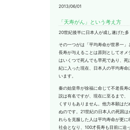
2013/06/01
「天寿がん」という考え方
20世紀後半に日本人が成し遂げた
その一つがは「平均寿命が世界一」
長寿が与えることは原則としてオメ
はいくつで死んでも早死であり、死
紀に入った現在、日本人の平均寿命は7
います。
秦の始皇帝が徐福に命じて不老長寿
説は有名ですが、現在に至るまで、
くすりもありません。他力本願はだ
ぬのです。21世紀の日本人の死因は
れらを克服した人は平均寿命が更に8
社会となり、100才長寿も目前に迫