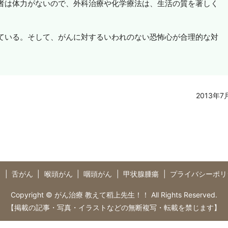
者は体力がないので、外科治療や化学療法は、生活の質を著しく
ている。そして、がんに対するいわれのない恐怖心が合理的な対
2013年7
つ
舌がん
喉頭がん
咽頭がん
甲状腺腫瘍
プライバシーポリ
Copyright © がん治療 教えて稻上先生！！ All Rights Reserved.
【掲載の記事・写真・イラストなどの無断複写・転載を禁じます】