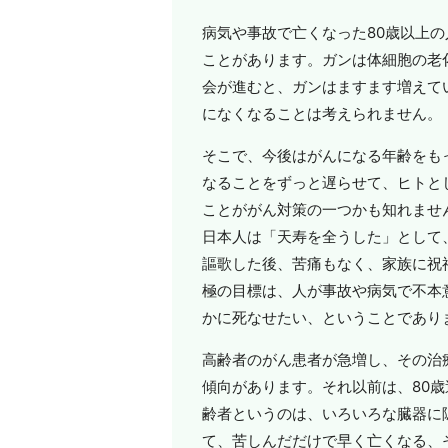
病気や事故で亡くなった80歳以上
ことがあります。ガンは体細胞の老
会が進むと、ガンはますます増えて
になくなることは考えられません。
そこで、今後はがんになる年齢をも
なることをずっと遅らせて、ヒトと
ことががん対策の一つかも知れませ
日本人は「天寿を全うした」として
謳歌した後、苦痛もなく、家族に祝
極の目標は、人が事故や病気で不本
かに死なせたい、ということであり
高齢者のがん患者が急増し、その治
傾向があります。それ以前は、80
齢者というのは、いろいろな臓器に
て、苦しんだだけで早く亡くなる、