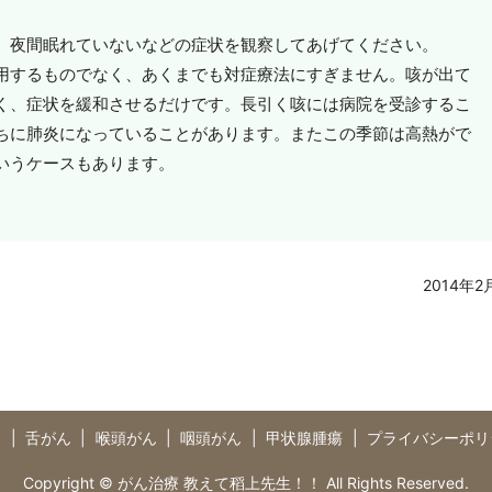
、夜間眠れていないなどの症状を観察してあげてください。
用するものでなく、あくまでも対症療法にすぎません。咳が出て
く、症状を緩和させるだけです。長引く咳には病院を受診するこ
ちに肺炎になっていることがあります。またこの季節は高熱がで
いうケースもあります。
2014年2
つ
舌がん
喉頭がん
咽頭がん
甲状腺腫瘍
プライバシーポリ
Copyright © がん治療 教えて稻上先生！！ All Rights Reserved.