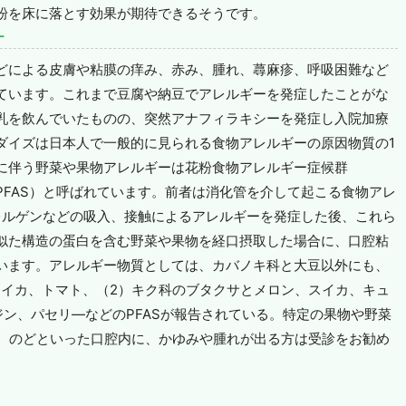
粉を床に落とす効果が期待できるそうです。
ー
どによる皮膚や粘膜の痒み、赤み、腫れ、蕁麻疹、呼吸困難など
ています。これまで豆腐や納豆でアレルギーを発症したことがな
乳を飲んでいたものの、突然アナフィラキシーを発症し入院加療
ダイズは日本人で一般的に見られる食物アレルギーの原因物質の1
に伴う野菜や果物アレルギーは花粉食物アレルギー症候群
syndrome；PFAS）と呼ばれています。前者は消化管を介して起こる食物アレ
アレルゲンなどの吸入、接触によるアレルギーを発症した後、これら
似た構造の蛋白を含む野菜や果物を経口摂取した場合に、口腔粘
います。アレルギー物質としては、カバノキ科と大豆以外にも、
スイカ、トマト、（2）キク科のブタクサとメロン、スイカ、キュ
ン、パセリ―などのPFASが報告されている。特定の果物や野菜
舌、のどといった口腔内に、かゆみや腫れが出る方は受診をお勧め