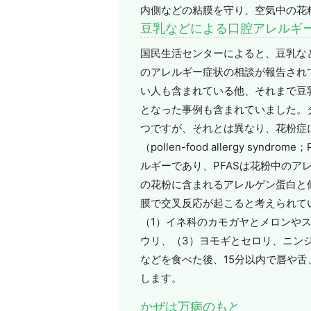
内側などの粘膜を守り、空気中の花
豆乳などによる口腔アレルギ
国民生活センターによると、豆乳な
のアレルギー症状の相談が報告され
い人も含まれている他、それまで豆
となった事例も含まれていました。
つですが、それとは異なり、花粉症
（pollen-food allergy 
ルギーであり、PFASは花粉中の
の花粉に含まれるアレルゲン蛋白と
膜で交叉反応が起こると考えられて
（1）イネ科のカモガヤとメロンや
ウリ、（3）ヨモギとセロリ、ニンジ
などを食べた後、15分以内で唇や
します。
かぜは万病のもと