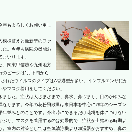
今年もよろしくお願い申し
の模様替えと最新型のファ
した。今年も病院の機能お
てまいります。
た。関東甲信越や九州地方
行のピークは1月下旬から
出されたウイルスのタイプはA香港型が多い。インフルエンザにか
いやマスク着用をしてください。
きました。症状は人さまざまで、鼻水、鼻づまり、目のかゆみな
異なります。今年の花粉飛散量は東日本を中心に昨年のシーズン
平年並みとのことです。外出時にできるだけ花粉を体につけない
かぶり、マスクを着用するのは効果的で、症状が出始める時期よ
う。室内の対策としては空気清浄機より加湿器がおすすめ。鼻の