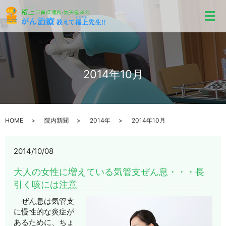
メ
2014年10月
HOME
院内新聞
2014年
2014年10月
2014/10/08
大人の女性に増えている気管支ぜん息・・・長
引く咳には注意
ぜん息は気管支
に慢性的な炎症が
あるために、ちょ