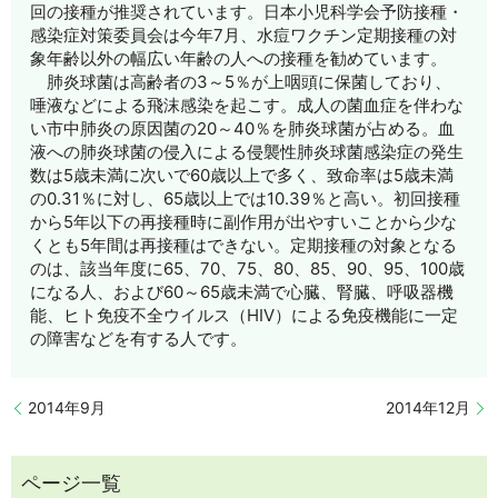
回の接種が推奨されています。日本小児科学会予防接種・
感染症対策委員会は今年7月、水痘ワクチン定期接種の対
象年齢以外の幅広い年齢の人への接種を勧めています。
肺炎球菌は高齢者の3～5％が上咽頭に保菌しており、
唾液などによる飛沫感染を起こす。成人の菌血症を伴わな
い市中肺炎の原因菌の20～40％を肺炎球菌が占める。血
液への肺炎球菌の侵入による侵襲性肺炎球菌感染症の発生
数は5歳未満に次いで60歳以上で多く、致命率は5歳未満
の0.31％に対し、65歳以上では10.39％と高い。初回接種
から5年以下の再接種時に副作用が出やすいことから少な
くとも5年間は再接種はできない。定期接種の対象となる
のは、該当年度に65、70、75、80、85、90、95、100歳
になる人、および60～65歳未満で心臓、腎臓、呼吸器機
能、ヒト免疫不全ウイルス（HIV）による免疫機能に一定
の障害などを有する人です。
2014年9月
2014年12月