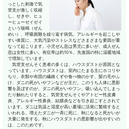
っとした刺激で気
管支が激しく収縮
し、せきや、ヒュ
ーヒューゼイゼイ
という喘鳴（ぜん
めい）、呼吸困難を繰り返す病気。アレルギーを起こしや
すい体質に、大気汚染やストレスなどさまざまな要因が重
なって起こります。小児ぜん息は男児に多いが、成人ぜん
息は女性に多い。有症率は約10％。先進国の特に温暖地域
で増加しています。
気管支ぜんそく患者の多くは、ハウスダストが原因とな
っています。ハウスダストは、室内にたまる主にホコリや
ちり。衣類や布団の繊維くずや食べ物のかす、髪の毛やふ
け、ダニの死がいやフンなどが主だ。このうち人体に悪影
響を及ぼすのが、ダニの死がいやフン。吸い込んでしまっ
たり触れたりすると、気管支ぜんそくやアトピー性皮膚
炎、アレルギー性鼻炎、結膜炎などを引き起こすとされて
います。ダニは気温と湿度が高い夏場に活発に繁殖すると
いわれる。増えたダニが一斉に死に、秋になると死がいが
大量に発生する。秋にハウスダストの悪影響が出やすいの
は、このためです。