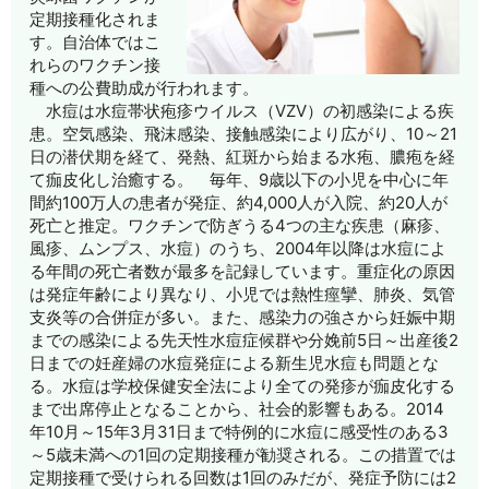
定期接種化されま
す。自治体ではこ
れらのワクチン接
種への公費助成が行われます。
水痘は水痘帯状疱疹ウイルス（VZV）の初感染による疾
患。空気感染、飛沫感染、接触感染により広がり、10～21
日の潜伏期を経て、発熱、紅斑から始まる水疱、膿疱を経
て痂皮化し治癒する。 毎年、9歳以下の小児を中心に年
間約100万人の患者が発症、約4,000人が入院、約20人が
死亡と推定。ワクチンで防ぎうる4つの主な疾患（麻疹、
風疹、ムンプス、水痘）のうち、2004年以降は水痘によ
る年間の死亡者数が最多を記録しています。重症化の原因
は発症年齢により異なり、小児では熱性痙攣、肺炎、気管
支炎等の合併症が多い。また、感染力の強さから妊娠中期
までの感染による先天性水痘症候群や分娩前5日～出産後2
日までの妊産婦の水痘発症による新生児水痘も問題とな
る。水痘は学校保健安全法により全ての発疹が痂皮化する
まで出席停止となることから、社会的影響もある。2014
年10月～15年3月31日まで特例的に水痘に感受性のある3
～5歳未満への1回の定期接種が勧奨される。この措置では
定期接種で受けられる回数は1回のみだが、発症予防には2