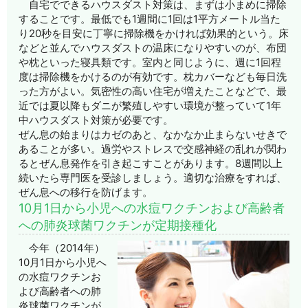
自宅でできるハウスダスト対策は、まずは小まめに掃除
することです。最低でも1週間に1回は1平方メートル当た
り20秒を目安に丁寧に掃除機をかければ効果的という。床
などと並んでハウスダストの温床になりやすいのが、布団
や枕といった寝具類です。室内と同じように、週に1回程
度は掃除機をかけるのが有効です。枕カバーなども毎日洗
った方がよい。気密性の高い住宅が増えたことなどで、最
近では夏以降もダニが繁殖しやすい環境が整っていて1年
中ハウスダスト対策が必要です。
ぜん息の始まりはカゼのあと、なかなか止まらないせきで
あることが多い。過労やストレスで交感神経の乱れが関わ
るとぜん息発作を引き起こすことがあります。8週間以上
続いたら専門医を受診しましょう。適切な治療をすれば、
ぜん息への移行を防げます。
10月1日から小児への水痘ワクチンおよび高齢者
への肺炎球菌ワクチンが定期接種化
今年（2014年）
10月1日から小児へ
の水痘ワクチンお
よび高齢者への肺
炎球菌ワクチンが