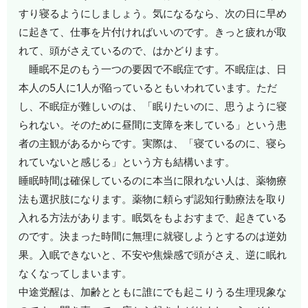
すり寝るようにしましょう。気になるなら、次の日に早め
に起きて、仕事を片付ければいいのです。きっと疲れが取
れて、頭がさえているので、はかどります。
睡眠不足のもう一つの要因で不眠症です。不眠症は、日
本人の5人に1人が陥っているともいわれています。ただ
し、不眠症が難しいのは、「眠りたいのに、思うように寝
られない。そのために昼間に支障を来している」という患
者の主観があるからです。実際は、「寝ているのに、寝ら
れていないと感じる」という方も結構います。
睡眠時間は確保しているのに本当に限れない人は、薬物療
法も選択肢になります。薬物に頼らず認知行動療法を取り
入れる方法があります。眠気をもよおすまで、起きている
のです。決まった時間に無理に就寝しようとするのは逆効
果。入眠できないと、不安や焦燥感で頭がさえ、逆に眠れ
なくなってしまいます。
中途党醒は、加齢とともに誰にでも起こりうる生理現象な