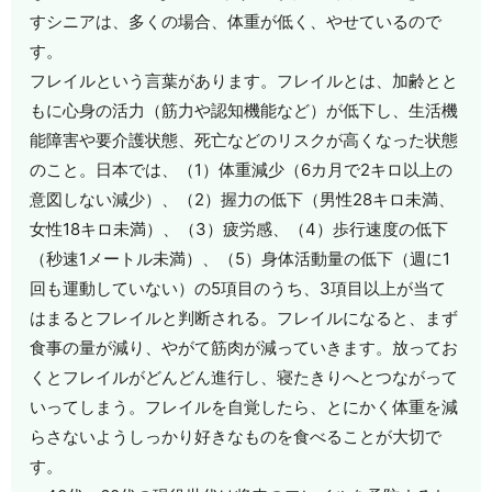
すシニアは、多くの場合、体重が低く、やせているので
す。
フレイルという言葉があります。フレイルとは、加齢とと
もに心身の活力（筋力や認知機能など）が低下し、生活機
能障害や要介護状態、死亡などのリスクが高くなった状態
のこと。日本では、（1）体重減少（6カ月で2キロ以上の
意図しない減少）、（2）握力の低下（男性28キロ未満、
女性18キロ未満）、（3）疲労感、（4）歩行速度の低下
（秒速1メートル未満）、（5）身体活動量の低下（週に1
回も運動していない）の5項目のうち、3項目以上が当て
はまるとフレイルと判断される。フレイルになると、まず
食事の量が減り、やがて筋肉が減っていきます。放ってお
くとフレイルがどんどん進行し、寝たきりへとつながって
いってしまう。フレイルを自覚したら、とにかく体重を減
らさないようしっかり好きなものを食べることが大切で
す。