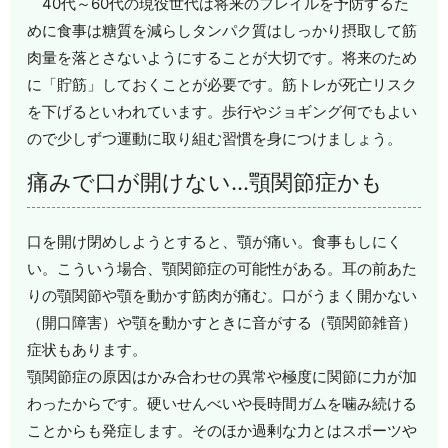
40代～60代の現役世代は将来のフレイルを予防するた
めに食事は糖質を減らしタンパク質はしっかり摂取して筋
肉量を落とさないようにすることが大切です。将来のため
に「貯筋」しておくことが必要です。筋トレが死亡リスク
を下げるといわれています。歩行やジョギング何でもよい
ので少しずつ運動に取り組む習慣を身につけましょう。
痛みで口が開けない…顎関節症かも
口を開け閉めしようとすると、顎が痛い。食事もしにく
い。こういう場合、顎関節症の可能性がある。耳の前あた
りの顎関節や顎を動かす筋肉が痛む。口がうまく開かない
（開口障害）や顎を動かすときに音がする（顎関節雑音）
症状もあります。
顎関節症の原因はかみ合わせの異常や極度に関節に力が加
わったからです。硬いせんべいや長時間ガムを噛み続ける
ことからも発症します。そのほか過剰な力とはスポーツや