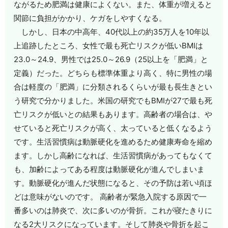
ながるため肥満は健康によくない。また、体重が増えると
関節に負担がかかり、ケガをしやすくなる。
しかし、日本の中高年、40代以上の約35万人を10年以
上追跡したところ、女性で最も死亡リスクが低いBMIは
23.0～24.9、男性では25.0～26.9（25以上を「肥満」と
定義）だった。どちらも標準体重より高く、特に男性の場
合は軽度の「肥満」に分類されるくらいが最も長生きとい
う研究で分かりました。米国の研究でもBMIが27で最も死
亡リスクが低いとの結果もあります。高齢者の場合は、や
せていると死亡リスクが高く、太っていると低くなるよう
です。生活習慣病は動脈硬化を進めるため健康寿命を縮め
ます。しかし高齢になれば、生活習慣病があってもなくて
も、加齢によってある程度は動脈硬化が進んでしまいま
す。動脈硬化が進んだ状態になると、その予防は若い頃ほ
どは意味がないのです。 高齢者が緊急入院する原因で一
番多いのは肺炎で、次に多いのが骨折。これが寝たきりに
なる2大リスクになっています。そして肺炎や骨折を起こ