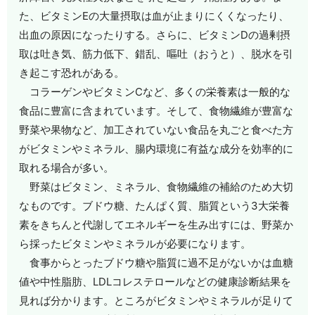
た、ビタミンEの大量摂取は血が止まりにくくなったり、
出血の原因になったりする。さらに、ビタミンDの過剰摂
取は吐き気、筋力低下、錯乱、嘔吐（おうと）、脱水を引
き起こす恐れがある。
コラーゲンやビタミンCなど、多くの栄養素は一般的な
食品に豊富に含まれています。そして、食物繊維が豊富な
野菜や果物など、加工されていない食品を丸ごと食べた方
がビタミンやミネラル、腸内環境に有益な成分を効率的に
取れる場合が多い。
野菜はビタミン、ミネラル、食物繊維の補給のため大切
なものです。ブドウ糖、たんぱく質、脂質という3大栄養
素をきちんと代謝してエネルギーを生み出すには、野菜か
ら採ったビタミンやミネラルが必要になります。
食事からとったブドウ糖や脂質に過不足がないかは血糖
値や中性脂肪、LDLコレステロールなどの健康診断結果を
見れば分かります。ところがビタミンやミネラルが足りて