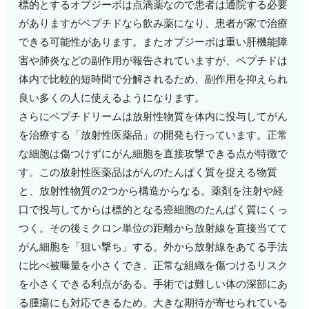
標的とするオプジーボは点滴薬なので患者は通院する必要
がありますがペプチドなら飲み薬になり、患者が家で治療
できる可能性があります。またオプジーボは重い肝機能障
害や肺炎などの副作用が報告されていますが、ペプチドは
体内で比較的短時間で分解されるため、副作用を抑えられ
良い多くの人に使えるようになります。
さらにペプチドリームは放射性物質を体内に投与してがん
を治療する「放射性医薬品」の開発も行っています。正常
な細胞は傷つけずにがん細胞を直接攻撃できる点が特徴で
す。この放射性医薬品はがんのたんぱく質を捉える物質
と、放射性物質の2つから構造からなる。薬剤を注射や経
口で投与してからは標的となる癌細胞のたんぱく質にくっ
つく。その後ミクロン単位の距離から放射線を直接当てて
がん細胞を「狙い撃ち」する。外から放射線をあてる手法
に比べ被曝量を小さくでき、正常な組織を傷つけるリスク
を小さくできる利点がある。手術では難しい体の深部にあ
る腫瘍にも対応できるため、大きな期待が寄せられている