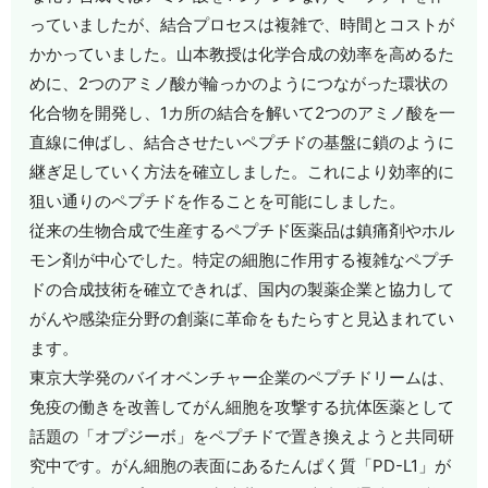
っていましたが、結合プロセスは複雑で、時間とコストが
かかっていました。山本教授は化学合成の効率を高めるた
めに、2つのアミノ酸が輪っかのようにつながった環状の
化合物を開発し、1カ所の結合を解いて2つのアミノ酸を一
直線に伸ばし、結合させたいペプチドの基盤に鎖のように
継ぎ足していく方法を確立しました。これにより効率的に
狙い通りのペプチドを作ることを可能にしました。
従来の生物合成で生産するペプチド医薬品は鎮痛剤やホル
モン剤が中心でした。特定の細胞に作用する複雑なペプチ
ドの合成技術を確立できれば、国内の製薬企業と協力して
がんや感染症分野の創薬に革命をもたらすと見込まれてい
ます。
東京大学発のバイオベンチャー企業のペプチドリームは、
免疫の働きを改善してがん細胞を攻撃する抗体医薬として
話題の「オプジーボ」をペプチドで置き換えようと共同研
究中です。がん細胞の表面にあるたんぱく質「PD-L1」が