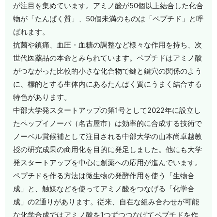
が注目を集めています。アミノ酸が50個以上結合した化合
物が「たんぱく質」、50個未満のものは「ペプチド」と呼
ばれます。
抗菌や鎮痛、血圧・血糖の調整など様々な作用を持ち、次
世代医薬品の本命とみられています。ペプチドはアミノ酸
がつながった比較的小さな化合物で鍵と鍵穴の関係のよう
に、標的とする生体内にあるたんぱく質にうまく結合する
特色があります。
中部大学発スタートアップの第1号として2022年に設立し
たペップイノーバ（名古屋市）は効率的に合成する技術で
ノーベル賞候補として注目される中部大学の山本尚卓越教
授の研究成果の商用化を目的に発足しました。他にも大学
発スタートアップを中心に創薬への応用が進んでいます。
ペプチドを作る方法は微生物の発酵作用を使う「生物合
成」と、触媒などを使ってアミノ酸をつなげる「化学合
成」の2通りがあります。従来、自在な組み合わせが可能
な化学合成ではアミノ酸を1つずつつなげてペプチドを作