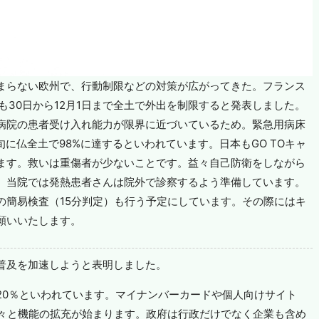
まらない欧州で、行動制限などの対策が広がってきた。フランス
も30日から12月1日まで全土で外出を制限すると発表しました。
病院の患者受け入れ能力が限界に近づいているため。緊急用病床
旬に仏全土で98%に達するといわれています。日本もGO TOキャ
ます。救いは重傷者が少ないことです。益々自己防衛をしながら
。当院では発熱患者さんは院外で診察するよう準備しています。
の簡易検査（15分判定）も行う予定にしています。その際にはキ
願いいたします。
普及を加速しようと表明しました。
20％といわれています。マイナンバーカードや個人向けサイト
続々と機能の拡充が始まります。政府は行政だけでなく企業も含め